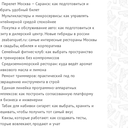
Перелет Москва — Саранск: как подготовиться и
ыбрать удобный билет
Мультикластеры и микросервисы: как управлять
онтейнерной средой спокойнее
Покупка и обслуживание авто: как подготовиться к
зиту в дилерский центр. Новые гибриды в россии
zeabanquet.ru: самые интересные рестораны Москвы
я свадьбы, юбилея и корпоратива
Семейный фитнес-клуб: как выбрать пространство
ля тренировок без компромиссов
Средиземноморский ресторан: куда ведёт аромат
ливкового масла и лимона
Ремонт триммеров: практический гид по
озвращению инструмента в строй
Единая линейка программно-аппаратных
мплексов: как построить согласованную платформу
ля бизнеса и инженерии
Табак для набивки сигарет: как выбрать, хранить и
ешивать, чтобы получить тот самый вкус
Квизы, которые работают: как создавать тесты,
торые вовлекают, продают и учат