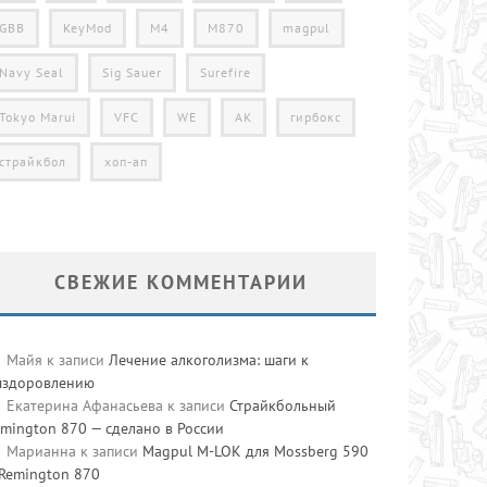
GBB
KeyMod
M4
M870
magpul
Navy Seal
Sig Sauer
Surefire
Tokyo Marui
VFC
WE
АК
гирбокс
страйкбол
хоп-ап
СВЕЖИЕ КОММЕНТАРИИ
Майя
к записи
Лечение алкоголизма: шаги к
ыздоровлению
Екатерина Афанасьева
к записи
Страйкбольный
mington 870 — сделано в России
Марианна
к записи
Magpul M-LOK для Mossberg 590
 Remington 870