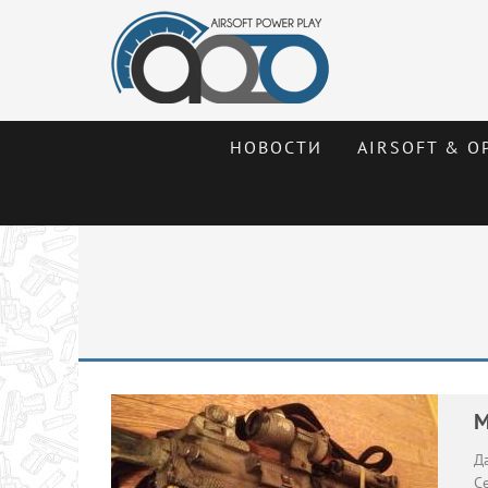
НОВОСТИ
AIRSOFT & О
M
Д
С