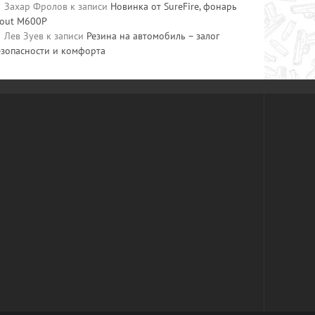
Захар Фролов
к записи
Новинка от SureFire, фонарь
cout M600P
Лев Зуев
к записи
Резина на автомобиль – залог
езопасности и комфорта