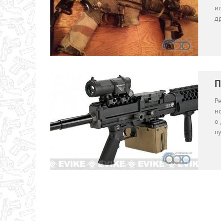
ил
д
П
Р
но
о
п