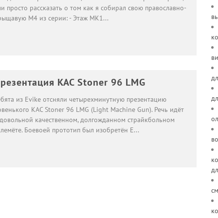
и просто рассказать о том как я собирал свою православно-
в
рыщавую М4 из серии: - Этаж MK1
...
к
ви
дл
резентация KAC Stoner 96 LMG
д
ебята из Evike отсняли четырехминутную презентацию
венького KAC Stoner 96 LMG (Light Machine Gun). Речь идёт
о
 довольной качественном, долгожданном страйкбольном
улемёте. Боевоей прототип был изобретён Е
...
в
ко
д
см
ко