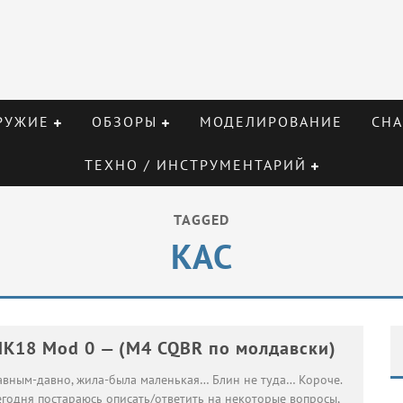
РУЖИЕ
ОБЗОРЫ
МОДЕЛИРОВАНИЕ
СНА
ТЕХНО / ИНСТРУМЕНТАРИЙ
TAGGED
KAC
K18 Mod 0 — (M4 CQBR по молдавски)
авным-давно, жила-была маленькая… Блин не туда… Короче.
егодня постараюсь описать/ответить на некоторые вопросы,