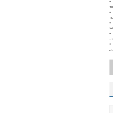
зн
тк
че
д
д