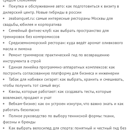
средой спокойнее
Покупка и обслуживание авто: как подготовиться к визиту в
дилерский центр. Новые гибриды в россии
zeabanquet.ru: самые интересные рестораны Москвы для
свадьбы, юбилея и корпоратива
Семейный фитнес-клуб: как выбрать пространство для
тренировок без компромиссов
Средиземноморский ресторан: куда ведёт аромат оливкового
масла и лимона
Ремонт триммеров: практический гид по возвращению
инструмента в строй
Единая линейка программно-аппаратных комплексов: как
построить согласованную платформу для бизнеса и инженерии
Табак для набивки сигарет: как выбрать, хранить и смешивать,
чтобы получить тот самый вкус
Квизы, которые работают: как создавать тесты, которые
вовлекают, продают и учат
Вебкам-бизнес: как он устроен изнутри, что важно знать и как
работать безопасно
Полное руководство по выбору теннисной формы: ткани,
фасоны и бренды
Как выбрать велосипед для спорта: понятный и честный гид без