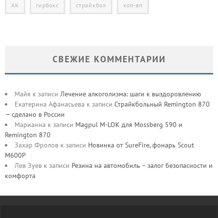
АК
гирбокс
страйкбол
хоп-ап
СВЕЖИЕ КОММЕНТАРИИ
Майя
к записи
Лечение алкоголизма: шаги к выздоровлению
Екатерина Афанасьева
к записи
Страйкбольный Remington 870
— сделано в России
Марианна
к записи
Magpul M-LOK для Mossberg 590 и
Remington 870
Захар Фролов
к записи
Новинка от SureFire, фонарь Scout
M600P
Лев Зуев
к записи
Резина на автомобиль – залог безопасности и
комфорта