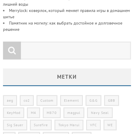
лишней воды
Merrylock: коверлок, который меняет правила игры в домашнем
шитье
Памятник на могилу: как выбрать достойное и долговечное
решение
МЕТКИ
aeg
co2
Custom
Element
G&G
GBB
KeyMod
M4
M870
magpul
Navy Seal
Sig Sauer
Surefire
Tokyo Marui
VFC
WE