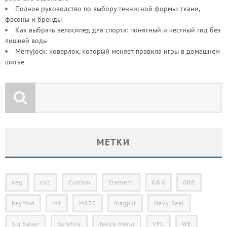
Полное руководство по выбору теннисной формы: ткани,
фасоны и бренды
Как выбрать велосипед для спорта: понятный и честный гид без
лишней воды
Merrylock: коверлок, который меняет правила игры в домашнем
шитье
МЕТКИ
aeg
co2
Custom
Element
G&G
GBB
KeyMod
M4
M870
magpul
Navy Seal
Sig Sauer
Surefire
Tokyo Marui
VFC
WE