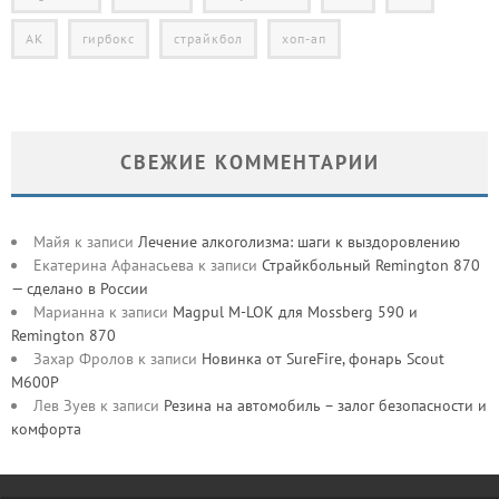
АК
гирбокс
страйкбол
хоп-ап
СВЕЖИЕ КОММЕНТАРИИ
Майя
к записи
Лечение алкоголизма: шаги к выздоровлению
Екатерина Афанасьева
к записи
Страйкбольный Remington 870
— сделано в России
Марианна
к записи
Magpul M-LOK для Mossberg 590 и
Remington 870
Захар Фролов
к записи
Новинка от SureFire, фонарь Scout
M600P
Лев Зуев
к записи
Резина на автомобиль – залог безопасности и
комфорта