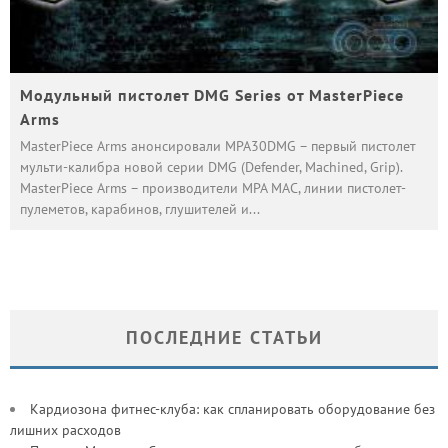
Модульный пистолет DMG Series от MasterPiece
Arms
MasterPiece Arms анонсировали MPA30DMG – первый пистолет
мульти-калибра новой серии DMG (Defender, Machined, Grip).
MasterPiece Arms – производители MPA MAC, линии пистолет-
пулеметов, карабинов, глушителей и
...
ПОСЛЕДНИЕ СТАТЬИ
Кардиозона фитнес-клуба: как спланировать оборудование без
лишних расходов