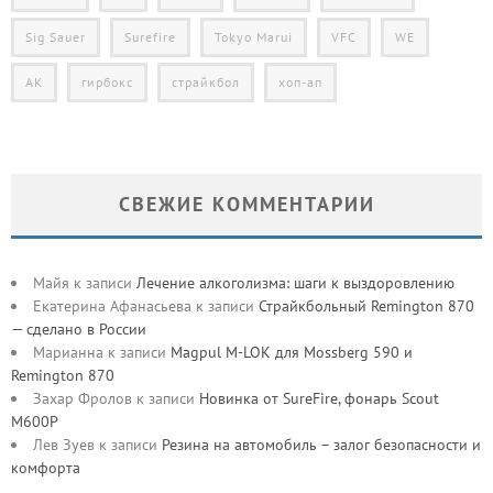
Sig Sauer
Surefire
Tokyo Marui
VFC
WE
АК
гирбокс
страйкбол
хоп-ап
СВЕЖИЕ КОММЕНТАРИИ
Майя
к записи
Лечение алкоголизма: шаги к выздоровлению
Екатерина Афанасьева
к записи
Страйкбольный Remington 870
— сделано в России
Марианна
к записи
Magpul M-LOK для Mossberg 590 и
Remington 870
Захар Фролов
к записи
Новинка от SureFire, фонарь Scout
M600P
Лев Зуев
к записи
Резина на автомобиль – залог безопасности и
комфорта