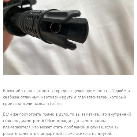
Внешний ствол выходит за пределы цевья примерно на 1 дюйм и
снабжен отличным, чертовски крутым пламегасителем, который
производители назвали icefire.
Если же посмотреть прямо в дуло, то вы заметите, что внутренний
стволик диаметром 6.04мм доходит до самого конца
пламегасителя, что может стать проблемой в случае, если вы
решите заменить стандартный пламегаситель на другой.