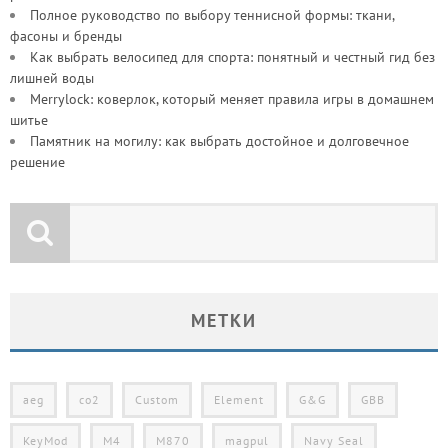
Полное руководство по выбору теннисной формы: ткани,
фасоны и бренды
Как выбрать велосипед для спорта: понятный и честный гид без
лишней воды
Merrylock: коверлок, который меняет правила игры в домашнем
шитье
Памятник на могилу: как выбрать достойное и долговечное
решение
МЕТКИ
aeg
co2
Custom
Element
G&G
GBB
KeyMod
M4
M870
magpul
Navy Seal