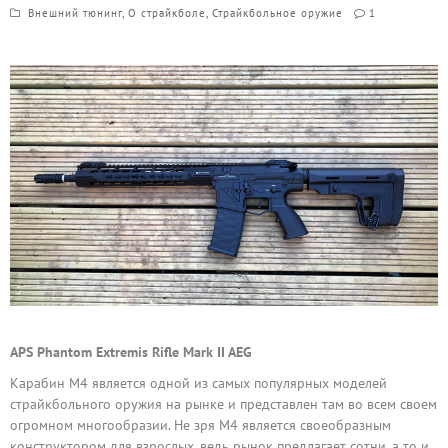
Внешний тюнинг
,
О страйкболе
,
Страйкбольное оружие
1
APS Phantom Extremis Rifle Mark II AEG
Карабин М4 является одной из самых популярных моделей
страйкбольного оружия на рынке и представлен там во всем своем
огромном многообразии. Не зря М4 является своеобразным
конструктором для взрослых, ведь рынок предлагает сотни, а то и