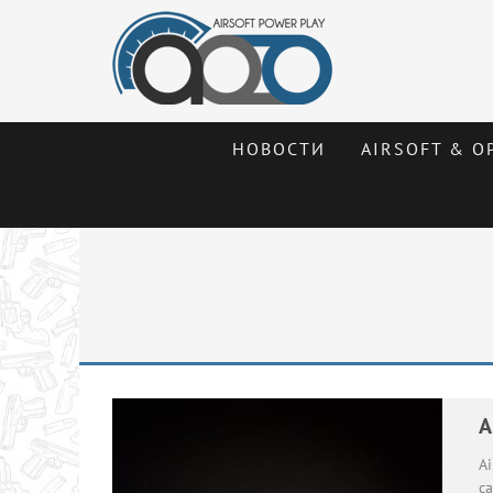
НОВОСТИ
AIRSOFT & О
A
Ai
са