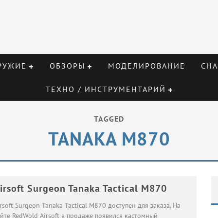
РУЖИЕ
ОБЗОРЫ
МОДЕЛИРОВАНИЕ
СНА
ТЕХНО / ИНСТРУМЕНТАРИЙ
TAGGED
TANAKA M870
irsoft Surgeon Tanaka Tactical M870
rsoft Surgeon Tanaka Tactical M870 доступен для заказа. На
йте RedWold Airsoft в продаже появился кастомный