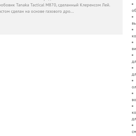
робовик Tanaka Tactical M870, сделанный Клеренсом Лей.
о
астом сделан на основе газового дро
...
в
к
ви
дл
д
о
в
ко
д
см