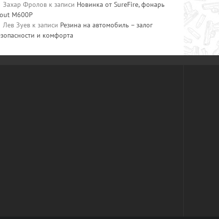
Захар Фролов
к записи
Новинка от SureFire, фонарь
cout M600P
Лев Зуев
к записи
Резина на автомобиль – залог
езопасности и комфорта