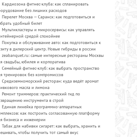
Кардиозона фитнес-клуба: как спланировать
борудование без лишних расходов
Перелет Москва — Саранск: как подготовиться и
ыбрать удобный билет
Мультикластеры и микросервисы: как управлять
онтейнерной средой спокойнее
Покупка и обслуживание авто: как подготовиться к
зиту в дилерский центр. Новые гибриды в россии
zeabanquet.ru: самые интересные рестораны Москвы
я свадьбы, юбилея и корпоратива
Семейный фитнес-клуб: как выбрать пространство
ля тренировок без компромиссов
Средиземноморский ресторан: куда ведёт аромат
ливкового масла и лимона
Ремонт триммеров: практический гид по
озвращению инструмента в строй
Единая линейка программно-аппаратных
мплексов: как построить согласованную платформу
ля бизнеса и инженерии
Табак для набивки сигарет: как выбрать, хранить и
ешивать, чтобы получить тот самый вкус