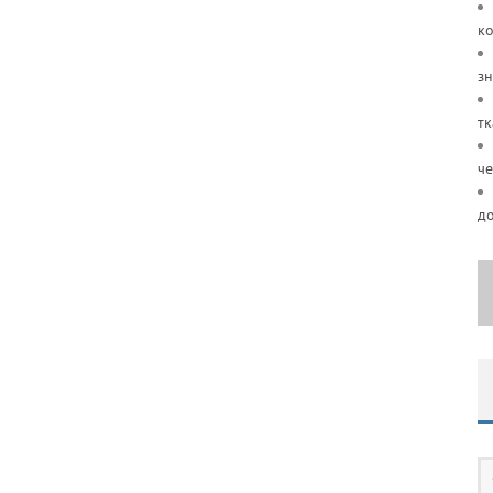
ко
зн
тк
че
д