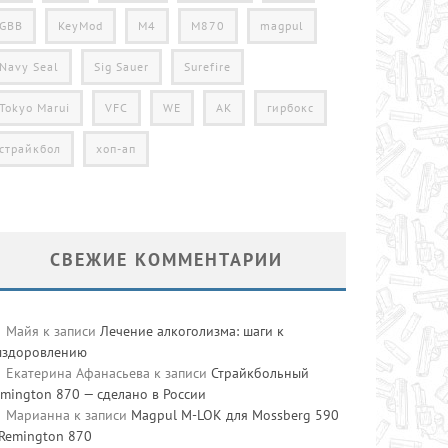
GBB
KeyMod
M4
M870
magpul
Navy Seal
Sig Sauer
Surefire
Tokyo Marui
VFC
WE
АК
гирбокс
страйкбол
хоп-ап
СВЕЖИЕ КОММЕНТАРИИ
Майя
к записи
Лечение алкоголизма: шаги к
ыздоровлению
Екатерина Афанасьева
к записи
Страйкбольный
mington 870 — сделано в России
Марианна
к записи
Magpul M-LOK для Mossberg 590
 Remington 870