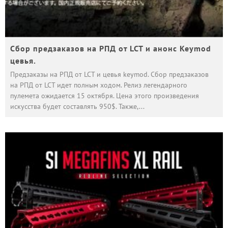
Сбор предзаказов на РПД от LCT и анонс Keymod
цевья.
Предзаказы на РПД от LCT и цевья keymod. Сбор предзаказов
на РПД от LCT идет полным ходом. Релиз легендарного
пулемета ожидается 15 октября. Цена этого произведения
искусства будет составлять 950$. Также,
...