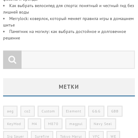
Как выбрать велосипед для спорта: понятный и честный гид без
лишней воды
Merrylock: коверлок, который меняет правила игры в домашнем
шитье
Памятник на могилу: как выбрать достойное и долговечное
решение
МЕТКИ
aeg
co2
Custom
Element
G&G
GBB
KeyMod
M4
M870
magpul
Navy Seal
Sig Sauer
Surefire
Tokyo Marui
VFC
WE