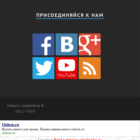
ПРИСОЕДИНЯЙСЯ К НАМ
Новости страйкбола ©
2012 - 2019.
Otdom.ru
Купить книги для храма. Православная книга
otdom.ru
.
otdom.ru
Ссылки:
fiesta-new.ru
youlooks.ru