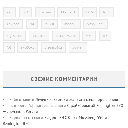
aeg
co2
Custom
Element
G&G
GBB
KeyMod
M4
M870
magpul
Navy Seal
Sig Sauer
Surefire
Tokyo Marui
VFC
WE
АК
гирбокс
страйкбол
хоп-ап
СВЕЖИЕ КОММЕНТАРИИ
Майя
к записи
Лечение алкоголизма: шаги к выздоровлению
Екатерина Афанасьева
к записи
Страйкбольный Remington 870
— сделано в России
Марианна
к записи
Magpul M-LOK для Mossberg 590 и
Remington 870