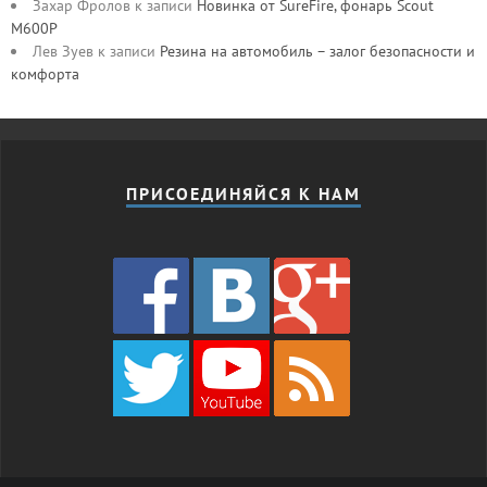
Захар Фролов
к записи
Новинка от SureFire, фонарь Scout
M600P
Лев Зуев
к записи
Резина на автомобиль – залог безопасности и
комфорта
ПРИСОЕДИНЯЙСЯ К НАМ