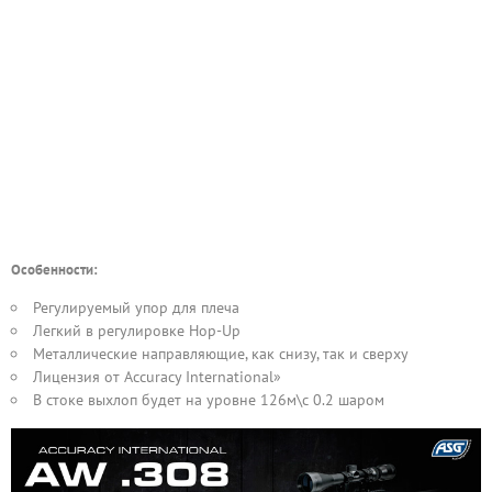
Особенности:
Регулируемый упор для плеча
Легкий в регулировке Hop-Up
Металлические направляющие, как снизу, так и сверху
Лицензия от Accuracy International»
В стоке выхлоп будет на уровне 126м\с 0.2 шаром