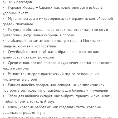
лишних расходов
Перелет Москва — Саранск: как подготовиться и выбрать
удобный билет
Мультикластеры и микросервисы: как управлять контейнерной
средой спокойнее
Покупка и обслуживание авто: как подготовиться к визиту в
дилерский центр. Новые гибриды в россии
zeabanquet.ru: самые интересные рестораны Москвы для
свадьбы, юбилея и корпоратива
Семейный фитнес-клуб: как выбрать пространство для
тренировок без компромиссов
Средиземноморский ресторан: куда ведёт аромат оливкового
масла и лимона
Ремонт триммеров: практический гид по возвращению
инструмента в строй
Единая линейка программно-аппаратных комплексов: как
построить согласованную платформу для бизнеса и инженерии
Табак для набивки сигарет: как выбрать, хранить и смешивать,
чтобы получить тот самый вкус
Квизы, которые работают: как создавать тесты, которые
вовлекают, продают и учат
Вебкам-бизнес: как он устроен изнутри, что важно знать и как