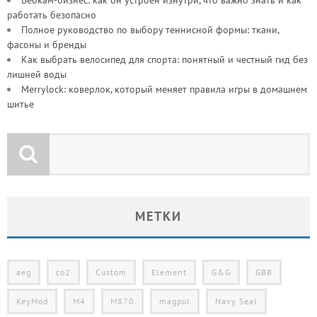
работать безопасно
Полное руководство по выбору теннисной формы: ткани,
фасоны и бренды
Как выбрать велосипед для спорта: понятный и честный гид без
лишней воды
Merrylock: коверлок, который меняет правила игры в домашнем
шитье
МЕТКИ
aeg
co2
Custom
Element
G&G
GBB
KeyMod
M4
M870
magpul
Navy Seal