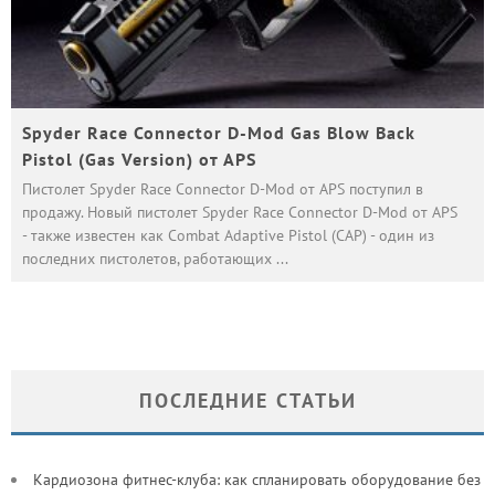
Spyder Race Connector D-Mod Gas Blow Back
Pistol (Gas Version) от APS
Пистолет Spyder Race Connector D-Mod от APS поступил в
продажу. Новый пистолет Spyder Race Connector D-Mod от APS
- также известен как Combat Adaptive Pistol (CAP) - один из
последних пистолетов, работающих
...
ПОСЛЕДНИЕ СТАТЬИ
Кардиозона фитнес-клуба: как спланировать оборудование без