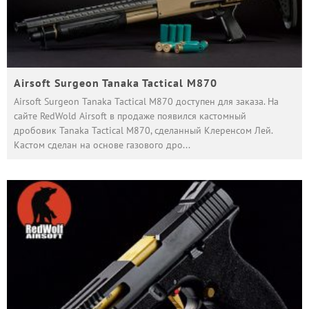
Airsoft Surgeon Tanaka Tactical M870
Airsoft Surgeon Tanaka Tactical M870 доступен для заказа. На
сайте RedWold Airsoft в продаже появился кастомный
дробовик Tanaka Tactical M870, сделанный Клеренсом Лей.
Кастом сделан на основе газового дро
...