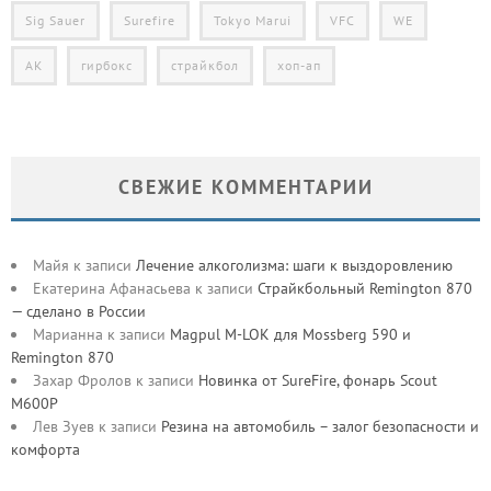
Sig Sauer
Surefire
Tokyo Marui
VFC
WE
АК
гирбокс
страйкбол
хоп-ап
СВЕЖИЕ КОММЕНТАРИИ
Майя
к записи
Лечение алкоголизма: шаги к выздоровлению
Екатерина Афанасьева
к записи
Страйкбольный Remington 870
— сделано в России
Марианна
к записи
Magpul M-LOK для Mossberg 590 и
Remington 870
Захар Фролов
к записи
Новинка от SureFire, фонарь Scout
M600P
Лев Зуев
к записи
Резина на автомобиль – залог безопасности и
комфорта