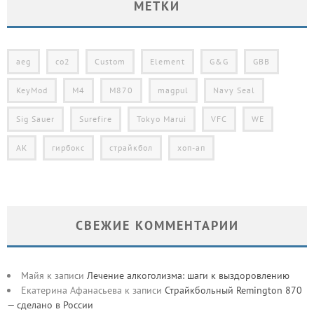
МЕТКИ
aeg
co2
Custom
Element
G&G
GBB
KeyMod
M4
M870
magpul
Navy Seal
Sig Sauer
Surefire
Tokyo Marui
VFC
WE
АК
гирбокс
страйкбол
хоп-ап
СВЕЖИЕ КОММЕНТАРИИ
Майя
к записи
Лечение алкоголизма: шаги к выздоровлению
Екатерина Афанасьева
к записи
Страйкбольный Remington 870
— сделано в России