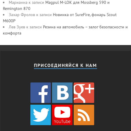
Марианна
к записи
Magpul M-LOK для Mossberg 590 и
Remington 870
Захар Фролов
к записи
Новинка от SureFire, фонарь Scout
M600P
Лев Зуев
к записи
Резина на автомобиль – залог безопасности и
комфорта
ПРИСОЕДИНЯЙСЯ К НАМ