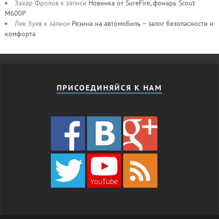
Захар Фролов
к записи
Новинка от SureFire, фонарь Scout
M600P
Лев Зуев
к записи
Резина на автомобиль – залог безопасности и
комфорта
ПРИСОЕДИНЯЙСЯ К НАМ