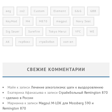
aeg
co2
Custom
Element
G&G
GBB
KeyMod
M4
M870
magpul
Navy Seal
Sig Sauer
Surefire
Tokyo Marui
VFC
WE
АК
гирбокс
страйкбол
хоп-ап
СВЕЖИЕ КОММЕНТАРИИ
Майя
к записи
Лечение алкоголизма: шаги к выздоровлению
Екатерина Афанасьева
к записи
Страйкбольный Remington 870
— сделано в России
Марианна
к записи
Magpul M-LOK для Mossberg 590 и
Remington 870