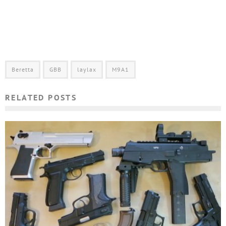
Beretta
GBB
laylax
M9A1
RELATED POSTS