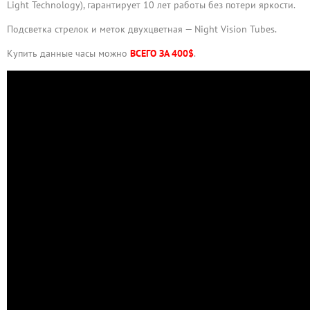
Light Technology), гарантирует 10 лет работы без потери яркости.
Подсветка стрелок и меток двухцветная — Night Vision Tubes.
Купить данные часы можно
ВСЕГО ЗА 400$
.