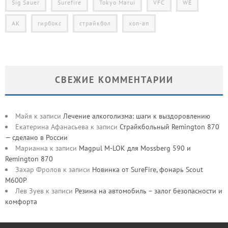
Sig Sauer
Surefire
Tokyo Marui
VFC
WE
АК
гирбокс
страйкбол
хоп-ап
СВЕЖИЕ КОММЕНТАРИИ
Майя
к записи
Лечение алкоголизма: шаги к выздоровлению
Екатерина Афанасьева
к записи
Страйкбольный Remington 870
— сделано в России
Марианна
к записи
Magpul M-LOK для Mossberg 590 и
Remington 870
Захар Фролов
к записи
Новинка от SureFire, фонарь Scout
M600P
Лев Зуев
к записи
Резина на автомобиль – залог безопасности и
комфорта