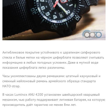
Антибликовое покрытие устойчивого к царапинам сапфирового
стекла и белые метки на чёрном циферблате позволяют считывать
информацию в любых погодных условиях. Даже в мутной воде
показания циферблата легко различимы.
Часы укомплектованы двумя ремешками: штатный каучуковый и
сменный нейлоновый ремень армейского образца стандарта
НАTО-strap.
В часах Luminox ANU 4200 установлен швейцарский кварцевый
механизм, чью работу поддерживает литиевая батарея, на которую
производитель даёт гарантию не менее 8ми лет.