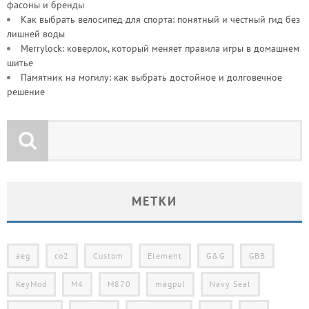
фасоны и бренды
Как выбрать велосипед для спорта: понятный и честный гид без
лишней воды
Merrylock: коверлок, который меняет правила игры в домашнем
шитье
Памятник на могилу: как выбрать достойное и долговечное
решение
МЕТКИ
aeg
co2
Custom
Element
G&G
GBB
KeyMod
M4
M870
magpul
Navy Seal