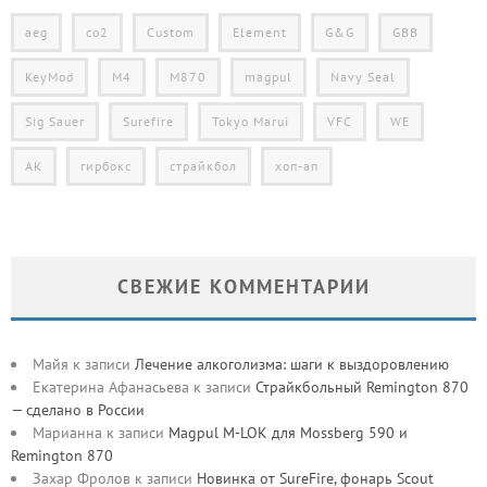
aeg
co2
Custom
Element
G&G
GBB
KeyMod
M4
M870
magpul
Navy Seal
Sig Sauer
Surefire
Tokyo Marui
VFC
WE
АК
гирбокс
страйкбол
хоп-ап
СВЕЖИЕ КОММЕНТАРИИ
Майя
к записи
Лечение алкоголизма: шаги к выздоровлению
Екатерина Афанасьева
к записи
Страйкбольный Remington 870
— сделано в России
Марианна
к записи
Magpul M-LOK для Mossberg 590 и
Remington 870
Захар Фролов
к записи
Новинка от SureFire, фонарь Scout