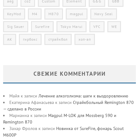
aeg
co2
Custom
Element
G&G
GBB
KeyMod
M4
M870
magpul
Navy Seal
Sig Sauer
Surefire
Tokyo Marui
VFC
WE
АК
гирбокс
страйкбол
хоп-ап
СВЕЖИЕ КОММЕНТАРИИ
Майя
к записи
Лечение алкоголизма: шаги к выздоровлению
Екатерина Афанасьева
к записи
Страйкбольный Remington 870
— сделано в России
Марианна
к записи
Magpul M-LOK для Mossberg 590 и
Remington 870
Захар Фролов
к записи
Новинка от SureFire, фонарь Scout
M600P