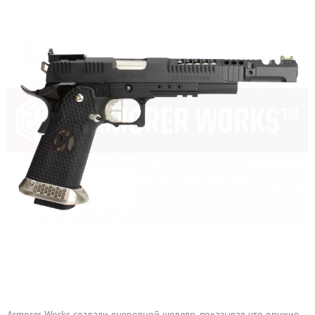
Armorer Works создали очередной шедевр, показывая что оружие