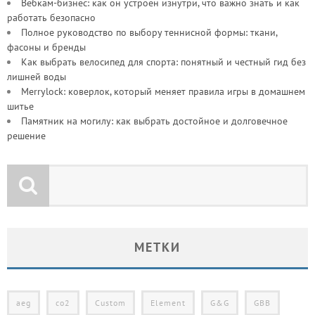
Вебкам-бизнес: как он устроен изнутри, что важно знать и как
работать безопасно
Полное руководство по выбору теннисной формы: ткани,
фасоны и бренды
Как выбрать велосипед для спорта: понятный и честный гид без
лишней воды
Merrylock: коверлок, который меняет правила игры в домашнем
шитье
Памятник на могилу: как выбрать достойное и долговечное
решение
МЕТКИ
aeg
co2
Custom
Element
G&G
GBB