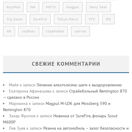
KeyMod
M4
M870
magpul
Navy Seal
Sig Sauer
Surefire
Tokyo Marui
VFC
WE
АК
гирбокс
страйкбол
хоп-ап
СВЕЖИЕ КОММЕНТАРИИ
Майя
к записи
Лечение алкоголизма: шаги к выздоровлению
Екатерина Афанасьева
к записи
Страйкбольный Remington 870
— сделано в России
Марианна
к записи
Magpul M-LOK для Mossberg 590 и
Remington 870
Захар Фролов
к записи
Новинка от SureFire, фонарь Scout
M600P
Лев Зуев
к записи
Резина на автомобиль – залог безопасности и