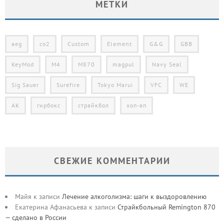
МЕТКИ
aeg
co2
Custom
Element
G&G
GBB
KeyMod
M4
M870
magpul
Navy Seal
Sig Sauer
Surefire
Tokyo Marui
VFC
WE
АК
гирбокс
страйкбол
хоп-ап
СВЕЖИЕ КОММЕНТАРИИ
Майя
к записи
Лечение алкоголизма: шаги к выздоровлению
Екатерина Афанасьева
к записи
Страйкбольный Remington 870
— сделано в России