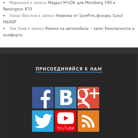
Марианна
к записи
Magpul M-LOK для Mossberg 590 и
Remington 870
Захар Фролов
к записи
Новинка от SureFire, фонарь Scout
M600P
Лев Зуев
к записи
Резина на автомобиль – залог безопасности и
комфорта
ПРИСОЕДИНЯЙСЯ К НАМ