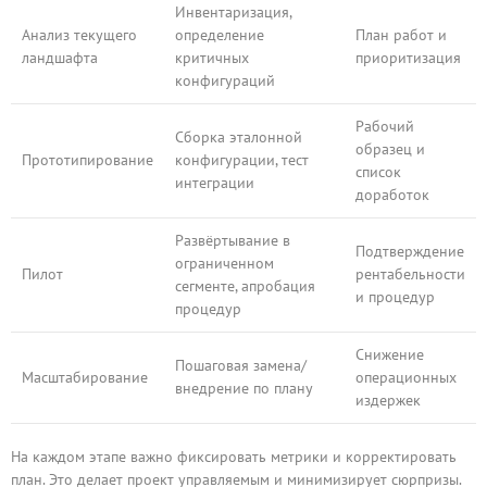
Инвентаризация,
Анализ текущего
определение
План работ и
ландшафта
критичных
приоритизация
конфигураций
Рабочий
Сборка эталонной
образец и
Прототипирование
конфигурации, тест
список
интеграции
доработок
Развёртывание в
Подтверждение
ограниченном
Пилот
рентабельности
сегменте, апробация
и процедур
процедур
Снижение
Пошаговая замена/
Масштабирование
операционных
внедрение по плану
издержек
На каждом этапе важно фиксировать метрики и корректировать
план. Это делает проект управляемым и минимизирует сюрпризы.