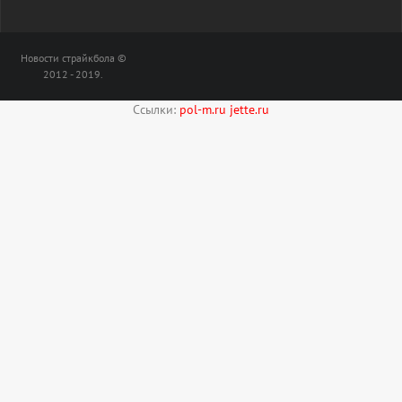
Новости страйкбола ©
2012 - 2019.
Ссылки:
pol-m.ru
jette.ru