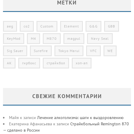
МЕТКИ
aeg
co2
Custom
Element
G&G
GBB
KeyMod
M4
M870
magpul
Navy Seal
Sig Sauer
Surefire
Tokyo Marui
VFC
WE
АК
гирбокс
страйкбол
хоп-ап
СВЕЖИЕ КОММЕНТАРИИ
Майя
к записи
Лечение алкоголизма: шаги к выздоровлению
Екатерина Афанасьева
к записи
Страйкбольный Remington 870
— сделано в России