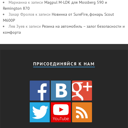
Марианна
к записи
Magpul M-LOK для Mossberg 590 и
Remington 870
Захар Фролов
к записи
Новинка от SureFire, фонарь Scout
M600P
Лев Зуев
к записи
Резина на автомобиль – залог безопасности и
комфорта
ПРИСОЕДИНЯЙСЯ К НАМ