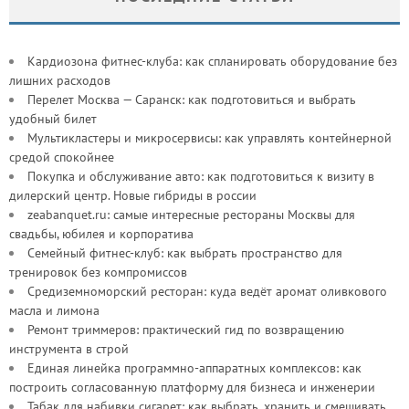
Кардиозона фитнес-клуба: как спланировать оборудование без
лишних расходов
Перелет Москва — Саранск: как подготовиться и выбрать
удобный билет
Мультикластеры и микросервисы: как управлять контейнерной
средой спокойнее
Покупка и обслуживание авто: как подготовиться к визиту в
дилерский центр. Новые гибриды в россии
zeabanquet.ru: самые интересные рестораны Москвы для
свадьбы, юбилея и корпоратива
Семейный фитнес-клуб: как выбрать пространство для
тренировок без компромиссов
Средиземноморский ресторан: куда ведёт аромат оливкового
масла и лимона
Ремонт триммеров: практический гид по возвращению
инструмента в строй
Единая линейка программно-аппаратных комплексов: как
построить согласованную платформу для бизнеса и инженерии
Табак для набивки сигарет: как выбрать, хранить и смешивать,