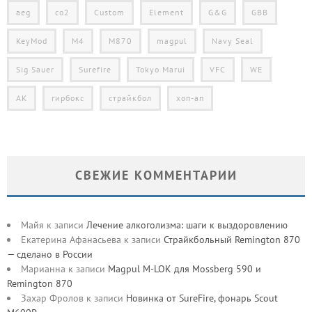
aeg
co2
Custom
Element
G&G
GBB
KeyMod
M4
M870
magpul
Navy Seal
Sig Sauer
Surefire
Tokyo Marui
VFC
WE
АК
гирбокс
страйкбол
хоп-ап
СВЕЖИЕ КОММЕНТАРИИ
Майя
к записи
Лечение алкоголизма: шаги к выздоровлению
Екатерина Афанасьева
к записи
Страйкбольный Remington 870
— сделано в России
Марианна
к записи
Magpul M-LOK для Mossberg 590 и
Remington 870
Захар Фролов
к записи
Новинка от SureFire, фонарь Scout