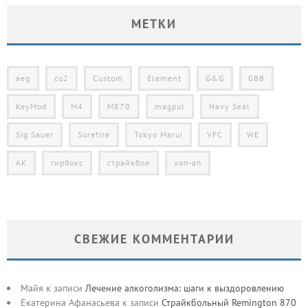
МЕТКИ
aeg
co2
Custom
Element
G&G
GBB
KeyMod
M4
M870
magpul
Navy Seal
Sig Sauer
Surefire
Tokyo Marui
VFC
WE
АК
гирбокс
страйкбол
хоп-ап
СВЕЖИЕ КОММЕНТАРИИ
Майя
к записи
Лечение алкоголизма: шаги к выздоровлению
Екатерина Афанасьева
к записи
Страйкбольный Remington 870