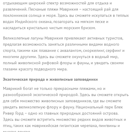
отдыхающим широкий спектр возможностей для отдыха и
развлечений. Песчаные пляжи Маврикия – настоящий рай для
поклонников солнца и моря. Здесь вы сможете искупаться в теплых
водах Индийского океана, позагорать на мягком песке и
насладиться кристально чистым морским бризом.
Великолепные лагуны Маврикия привлекают активных туристов,
предлагая возможность заняться различными видами водного
спорта, такими как плавание с аквалангом, сноркелинг, серфинг и
многими другими. Здесь вы сможете окунуться в водный мир,
полный живописной рифовой флоры и фауны, и увидеть своими
глазами красоту подводного мира.
Экзотическая природа и живописные заповедники
Маврикий богат не только прекрасными пляжами, но и
разнообразной экзотической природой. Здесь вы сможете открыть
для себя множество живописных заповедников, где вы сможете
увидеть великолепную флору и фауну. Национальный парк Блек
Ривер Горд – одно из главных природных достояний острова.
Здесь вы сможете встретить множество редких видов животных и
птиц, таких как маврикийская гигантская черепаха, пингвины и
многое другое.