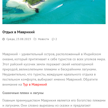
Отдых в Маврикий
Среда, 23.08.2023
Новости
2
Маврикий – удивительный остров, расположенный в Индийском
океане, который притягивает к себе туристов со всех уголков мира.
Этот райский кусочек земли поражает своей неповторимой
природой, великолепными пляжами и бескрайними лагунами.
Неудивительно, что туристы, жаждущие идеального отдыха в
постельном комфорте, выбирают именно Маврикий. Обратите
внимание на
Тур в Маврикий
Сказочные пляжи и лагуны
Главным преимуществом Маврикия является его богатство пляжами
и лагунами. Они словно вырезаны из сказки и предлагают