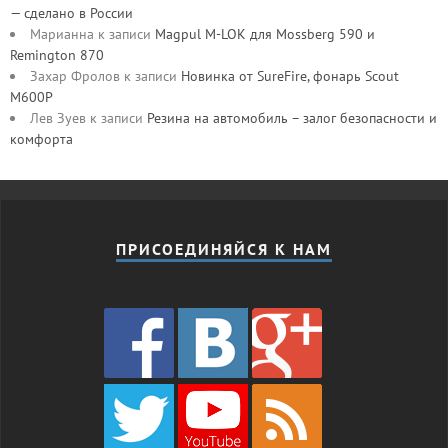
— сделано в России
Марианна
к записи
Magpul M-LOK для Mossberg 590 и
Remington 870
Захар Фролов
к записи
Новинка от SureFire, фонарь Scout
M600P
Лев Зуев
к записи
Резина на автомобиль – залог безопасности и
комфорта
ПРИСОЕДИНЯЙСЯ К НАМ