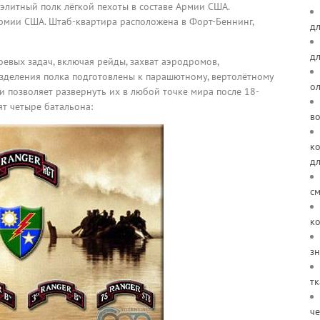
элитный полк лёгкой пехоты в составе Армии США.
мии США. Штаб-квартира расположена в Форт-Беннинг,
дл
д
евых задач, включая рейды, захват аэродромов,
зделения полка подготовлены к парашютному, вертолётному
о
 позволяет развернуть их в любой точке мира после 18-
ят четыре батальона:
в
ко
д
см
ко
зн
тк
че