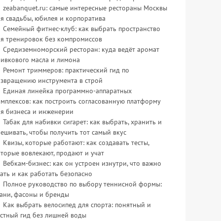
zeabanquet.ru: самые интересные рестораны Москвы
я свадьбы, юбилея и корпоратива
Семейный фитнес-клуб: как выбрать пространство
ля тренировок без компромиссов
Средиземноморский ресторан: куда ведёт аромат
ливкового масла и лимона
Ремонт триммеров: практический гид по
озвращению инструмента в строй
Единая линейка программно-аппаратных
мплексов: как построить согласованную платформу
ля бизнеса и инженерии
Табак для набивки сигарет: как выбрать, хранить и
ешивать, чтобы получить тот самый вкус
Квизы, которые работают: как создавать тесты,
торые вовлекают, продают и учат
Вебкам-бизнес: как он устроен изнутри, что важно
ать и как работать безопасно
Полное руководство по выбору теннисной формы:
ани, фасоны и бренды
Как выбрать велосипед для спорта: понятный и
стный гид без лишней воды