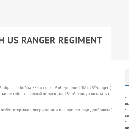
 US RANGER REGIMENT
th
й образ на бойца 75-го полка Рэйнджеров США ( 75
rangers)
татьи не собрать полный комлект на 75-ый полк , а показать с
в
ые любят открывать двери ногами или при помощи дробовика )
к
ви