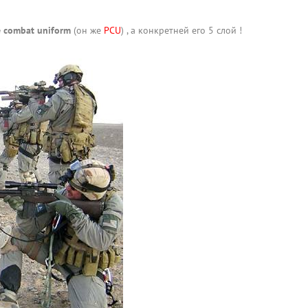
e combat uniform
(он же
PCU
) , а конкретней его 5 слой !