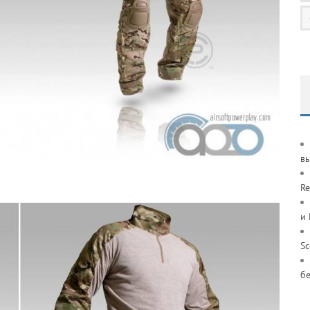
в
Re
и
S
б