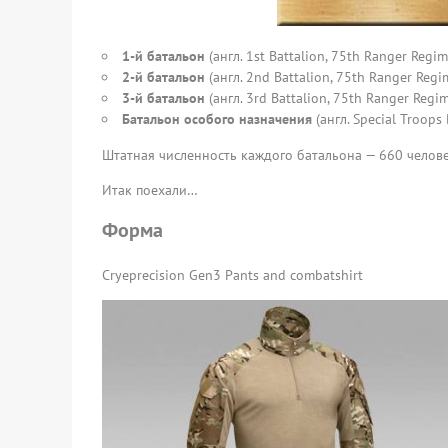
1-й батальон
(англ. 1st Battalion, 75th Ranger Re
2-й батальон
(англ. 2nd Battalion, 75th Ranger Reg
3-й батальон
(англ. 3rd Battalion, 75th Ranger Reg
Батальон особого назначения
(англ. Special Troops
Штатная численность каждого батальона — 660 челове
Итак поехали…
Форма
Cryeprecision Gen3 Pants and combatshirt