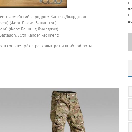
д
giment) (армейский аэродром Хантер, Джорджия)
д
iment) (Форт-Льюис, Вашингтон)
iment) (Форт-Беннинг, Джорджия)
 Battalion, 75th Ranger Regiment)
к в составе трёх стрелковых рот и штабной роты.