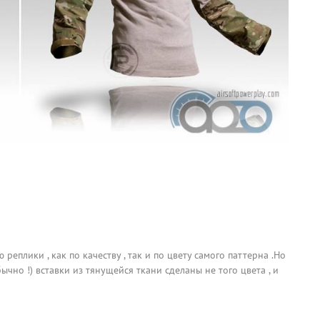
реплики , как по качеству , так и по цвету самого паттерна .Но
чно !) вставки из тянущейся ткани сделаны не того цвета , и