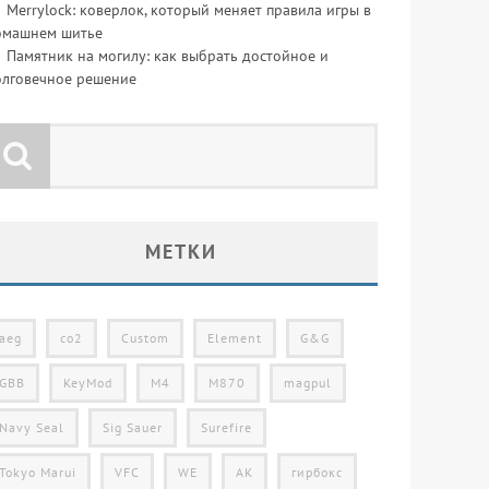
Merrylock: коверлок, который меняет правила игры в
омашнем шитье
Памятник на могилу: как выбрать достойное и
олговечное решение
МЕТКИ
aeg
co2
Custom
Element
G&G
GBB
KeyMod
M4
M870
magpul
Navy Seal
Sig Sauer
Surefire
Tokyo Marui
VFC
WE
АК
гирбокс