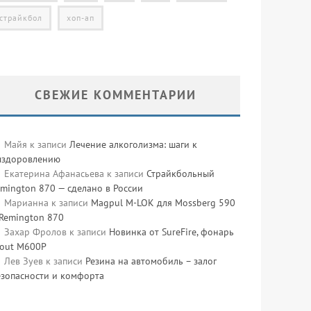
страйкбол
хоп-ап
СВЕЖИЕ КОММЕНТАРИИ
Майя
к записи
Лечение алкоголизма: шаги к
ыздоровлению
Екатерина Афанасьева
к записи
Страйкбольный
mington 870 — сделано в России
Марианна
к записи
Magpul M-LOK для Mossberg 590
 Remington 870
Захар Фролов
к записи
Новинка от SureFire, фонарь
cout M600P
Лев Зуев
к записи
Резина на автомобиль – залог
езопасности и комфорта