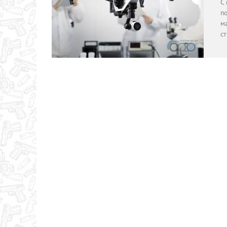
С
п
м
с