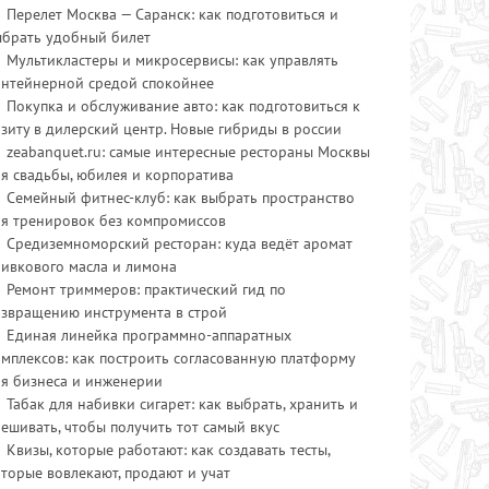
Перелет Москва — Саранск: как подготовиться и
ыбрать удобный билет
Мультикластеры и микросервисы: как управлять
онтейнерной средой спокойнее
Покупка и обслуживание авто: как подготовиться к
зиту в дилерский центр. Новые гибриды в россии
zeabanquet.ru: самые интересные рестораны Москвы
я свадьбы, юбилея и корпоратива
Семейный фитнес-клуб: как выбрать пространство
ля тренировок без компромиссов
Средиземноморский ресторан: куда ведёт аромат
ливкового масла и лимона
Ремонт триммеров: практический гид по
озвращению инструмента в строй
Единая линейка программно-аппаратных
мплексов: как построить согласованную платформу
ля бизнеса и инженерии
Табак для набивки сигарет: как выбрать, хранить и
ешивать, чтобы получить тот самый вкус
Квизы, которые работают: как создавать тесты,
торые вовлекают, продают и учат