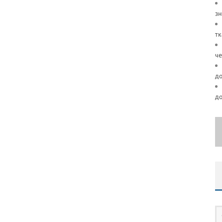
зн
тк
че
д
д