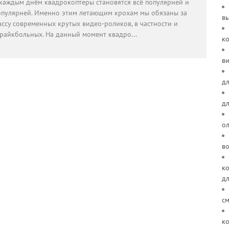
 каждым днём квадрокоптеры становятся всё популярней и
опулярней. Именно этим летающим крохам мы обязаны за
в
ассу современных крутых видео-роликов, в частности и
трайкбольных. На данный момент квадро
...
к
ви
дл
д
о
в
ко
д
см
ко