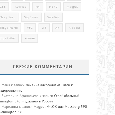
GBB
KeyMod
M4
M870
magpul
Navy Seal
Sig Sauer
Surefire
Tokyo Marui
VFC
WE
АК
гирбокс
страйкбол
хоп-ап
СВЕЖИЕ КОММЕНТАРИИ
Майя
к записи
Лечение алкоголизма: шаги к
ыздоровлению
Екатерина Афанасьева
к записи
Страйкбольный
mington 870 — сделано в России
Марианна
к записи
Magpul M-LOK для Mossberg 590
 Remington 870