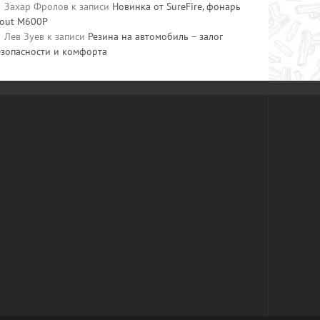
Захар Фролов
к записи
Новинка от SureFire, фонарь
cout M600P
Лев Зуев
к записи
Резина на автомобиль – залог
езопасности и комфорта