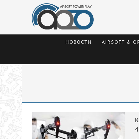
НОВОСТИ
AIRSOFT & О
К
4