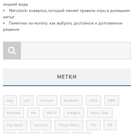
лишней воды
Merrylock: коверлок, который меняет правила игры в домашнем
шитье
Памятник на могилу: как выбрать достойное и долговечное
решение
МЕТКИ
aeg
co2
Custom
Element
G&G
GBB
KeyMod
M4
M870
magpul
Navy Seal
Sig Sauer
Surefire
Tokyo Marui
VFC
WE