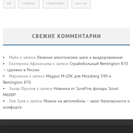
АК
гирбокс
страйкбол
хоп-ап
СВЕЖИЕ КОММЕНТАРИИ
Майя
к записи
Лечение алкоголизма: шаги к выздоровлению
Екатерина Афанасьева
к записи
Страйкбольный Remington 870
— сделано в России
Марианна
к записи
Magpul M-LOK для Mossberg 590 и
Remington 870
Захар Фролов
к записи
Новинка от SureFire, фонарь Scout
M600P
Лев Зуев
к записи
Резина на автомобиль – залог безопасности и
комфорта