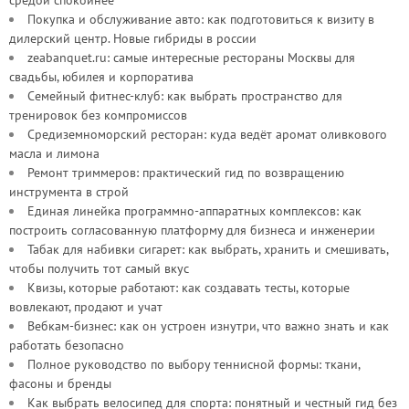
средой спокойнее
Покупка и обслуживание авто: как подготовиться к визиту в
дилерский центр. Новые гибриды в россии
zeabanquet.ru: самые интересные рестораны Москвы для
свадьбы, юбилея и корпоратива
Семейный фитнес-клуб: как выбрать пространство для
тренировок без компромиссов
Средиземноморский ресторан: куда ведёт аромат оливкового
масла и лимона
Ремонт триммеров: практический гид по возвращению
инструмента в строй
Единая линейка программно-аппаратных комплексов: как
построить согласованную платформу для бизнеса и инженерии
Табак для набивки сигарет: как выбрать, хранить и смешивать,
чтобы получить тот самый вкус
Квизы, которые работают: как создавать тесты, которые
вовлекают, продают и учат
Вебкам-бизнес: как он устроен изнутри, что важно знать и как
работать безопасно
Полное руководство по выбору теннисной формы: ткани,
фасоны и бренды
Как выбрать велосипед для спорта: понятный и честный гид без