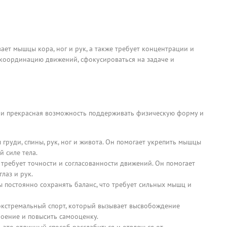
вает мышцы кора, ног и рук, а также требует концентрации и
координацию движений, сфокусироваться на задаче и
но и прекрасная возможность поддерживать физическую форму и
груди, спины, рук, ног и живота. Он помогает укрепить мышцы
й силе тела.
требует точности и согласованности движений. Он помогает
лаз и рук.
ы постоянно сохранять баланс, что требует сильных мышц и
экстремальный спорт, который вызывает высвобождение
роение и повысить самооценку.
 это отличный способ расслабиться и отвлечься от