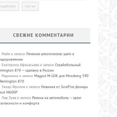
страйкбол
хоп-ап
СВЕЖИЕ КОММЕНТАРИИ
Майя
к записи
Лечение алкоголизма: шаги к
ыздоровлению
Екатерина Афанасьева
к записи
Страйкбольный
mington 870 — сделано в России
Марианна
к записи
Magpul M-LOK для Mossberg 590
 Remington 870
Захар Фролов
к записи
Новинка от SureFire, фонарь
cout M600P
Лев Зуев
к записи
Резина на автомобиль – залог
езопасности и комфорта