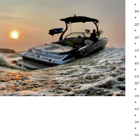
ви
дл
д
о
в
ко
д
см
ко
зн
тк