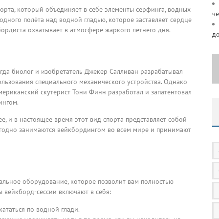
орта, который объединяет в себе элементы серфинга, водных
че
дного полёта над водной гладью, которое заставляет сердце
бордиста охватывает в атмосфере жаркого летнего дня.
д
огда биолог и изобретатель Джекер Салливан разрабатывал
льзования специального механического устройства. Однако
мериканский скутерист Тони Финн разработал и запатентовал
ингом.
ее, и в настоящее время этот вид спорта представляет собой
годно занимаются вейкбордингом во всем мире и принимают
альное оборудование, которое позволит вам полностью
 вейкборд-сессии включают в себя:
кататься по водной глади.