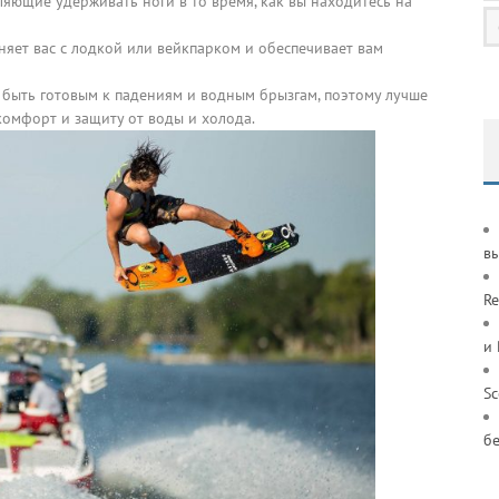
яющие удерживать ноги в то время, как вы находитесь на
няет вас с лодкой или вейкпарком и обеспечивает вам
 быть готовым к падениям и водным брызгам, поэтому лучше
комфорт и защиту от воды и холода.
в
Re
и
S
б