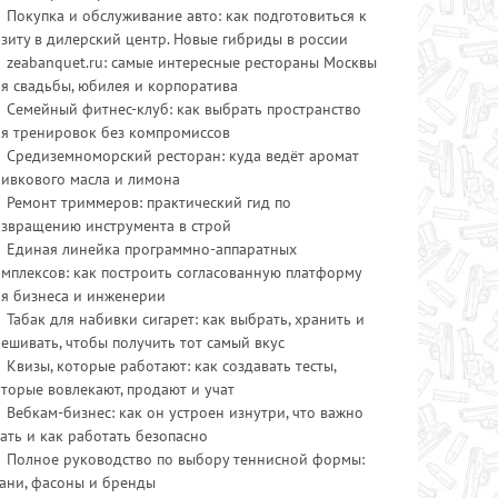
Покупка и обслуживание авто: как подготовиться к
зиту в дилерский центр. Новые гибриды в россии
zeabanquet.ru: самые интересные рестораны Москвы
я свадьбы, юбилея и корпоратива
Семейный фитнес-клуб: как выбрать пространство
ля тренировок без компромиссов
Средиземноморский ресторан: куда ведёт аромат
ливкового масла и лимона
Ремонт триммеров: практический гид по
озвращению инструмента в строй
Единая линейка программно-аппаратных
мплексов: как построить согласованную платформу
ля бизнеса и инженерии
Табак для набивки сигарет: как выбрать, хранить и
ешивать, чтобы получить тот самый вкус
Квизы, которые работают: как создавать тесты,
торые вовлекают, продают и учат
Вебкам-бизнес: как он устроен изнутри, что важно
ать и как работать безопасно
Полное руководство по выбору теннисной формы:
ани, фасоны и бренды