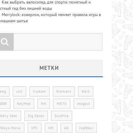
Как выбрать велосипед для спорта: понятный и
стный гид без лишней воды
Merrylock: коверлок, который меняет правила игры в
омашнем шитье
МЕТКИ
aeg
co2
Custom
Element
G&G
GBB
KeyMod
M4
M870
magpul
Navy Seal
Sig Sauer
Surefire
Tokyo Marui
VFC
WE
АК
гирбокс