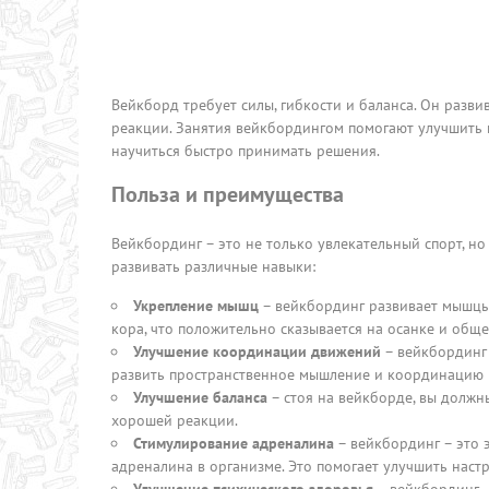
Вейкборд требует силы, гибкости и баланса. Он разви
реакции. Занятия вейкбордингом помогают улучшить 
научиться быстро принимать решения.
Польза и преимущества
Вейкбординг – это не только увлекательный спорт, 
развивать различные навыки:
Укрепление мышц
– вейкбординг развивает мышцы 
кора, что положительно сказывается на осанке и обще
Улучшение координации движений
– вейкбординг 
развить пространственное мышление и координацию г
Улучшение баланса
– стоя на вейкборде, вы должн
хорошей реакции.
Стимулирование адреналина
– вейкбординг – это 
адреналина в организме. Это помогает улучшить наст
Улучшение психического здоровья
– вейкбординг –