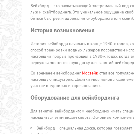
Вейкборд – это захватывающий экстремальный вид сп
лыж и скейтбординга. Это уникальное ощущение свобо
биться быстрее, и адреналин сноубордиста или скейт
История возникновения
История вейкборда началась в конце 1940-х годов, к
способ тренировки водных лыжеров посредством испо
настоящий прорыв произошел в 1980-х годах, когда а
первую самостоятельную доску для занятий вейкборд
Со временем вейкбординг
Мосвейк
стал все популярн
настоящую индустрию. Десятки миллионов людей еже
участие в турнирах и соревнованиях.
Оборудование для вейкбординга
Для занятий вейкбордингом необходимо иметь специ
насладиться этим видом спорта. Основные компоненты
Вейкборд – специальная доска, которая позволяет 