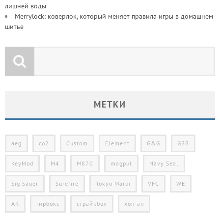
лишней воды
Merrylock: коверлок, который меняет правила игры в домашнем
шитье
МЕТКИ
aeg
co2
Custom
Element
G&G
GBB
KeyMod
M4
M870
magpul
Navy Seal
Sig Sauer
Surefire
Tokyo Marui
VFC
WE
АК
гирбокс
страйкбол
хоп-ап