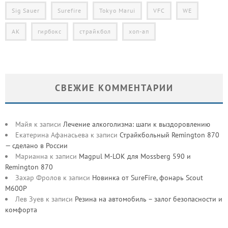
Sig Sauer
Surefire
Tokyo Marui
VFC
WE
АК
гирбокс
страйкбол
хоп-ап
СВЕЖИЕ КОММЕНТАРИИ
Майя
к записи
Лечение алкоголизма: шаги к выздоровлению
Екатерина Афанасьева
к записи
Страйкбольный Remington 870
— сделано в России
Марианна
к записи
Magpul M-LOK для Mossberg 590 и
Remington 870
Захар Фролов
к записи
Новинка от SureFire, фонарь Scout
M600P
Лев Зуев
к записи
Резина на автомобиль – залог безопасности и
комфорта