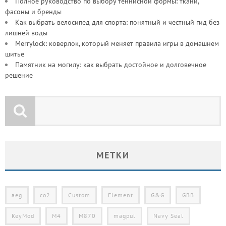
Полное руководство по выбору теннисной формы: ткани,
фасоны и бренды
Как выбрать велосипед для спорта: понятный и честный гид без
лишней воды
Merrylock: коверлок, который меняет правила игры в домашнем
шитье
Памятник на могилу: как выбрать достойное и долговечное
решение
МЕТКИ
aeg
co2
Custom
Element
G&G
GBB
KeyMod
M4
M870
magpul
Navy Seal