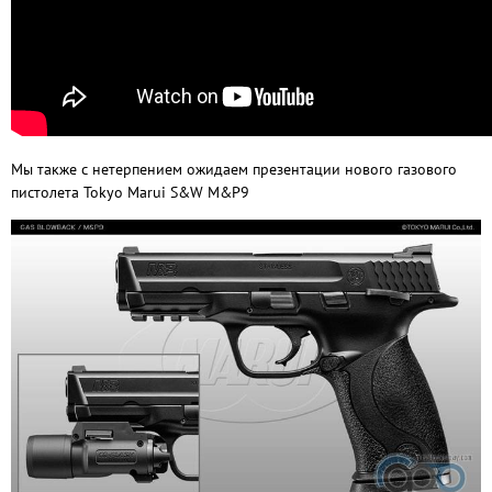
Мы также с нетерпением ожидаем презентации нового газового
пистолета Tokyo Marui S&W M&P9