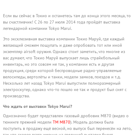
Если вы сейчас в Токио и останетесь там до конца этого месяца, то
вы счастливчик! С 26 по 27 июля 2014 года пройдёт выставка
легендарной компании Tokyo Marui.
Это эксклюзивная выставка компании Токио Маруй, где каждый
желающий сможем пощупать и даже опробовать тот или иной
экземпляр airsoft оружия. Однако стоит заметить, что многие из
вас думают, что Токио Маруй выпускает лишь страйкбольный
инвентарь, но это совсем не так, у компании есть и другая
продукция, среди которой беспроводные радио-управляемые
велосипеды, вертолёты и танки, модели замков, поездов и т.д.
Несколько лет назад Tokyo Marui выпустили полноразмерный
электроскутер, однако что-то пошло не так и продукт был снят с
производства.
Что ждать от выставки Tokyo Marui?
Однозначно будет представлен газовый дробовик M870 (видео о
тюнинге прежней модели
TM M870
). Модель должна была
поступить в продажу ещё весной, но выпуск был перенесён на лето,
так что скорее всего именно на грядущей выставке будет