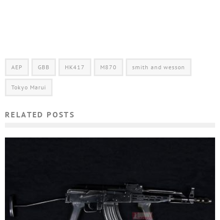
AEP
GBB
HK417
M870
smith and wesson
Tokyo Marui
RELATED POSTS