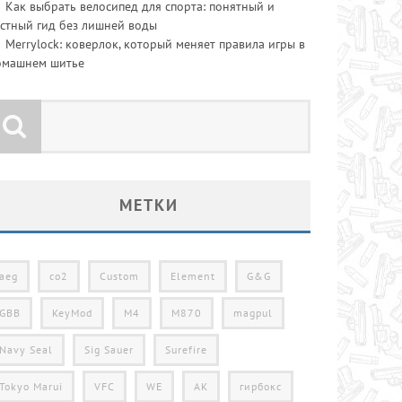
Как выбрать велосипед для спорта: понятный и
стный гид без лишней воды
Merrylock: коверлок, который меняет правила игры в
омашнем шитье
МЕТКИ
aeg
co2
Custom
Element
G&G
GBB
KeyMod
M4
M870
magpul
Navy Seal
Sig Sauer
Surefire
Tokyo Marui
VFC
WE
АК
гирбокс