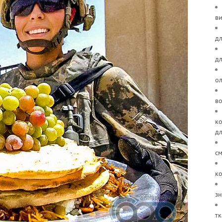
ви
дл
д
о
в
ко
д
см
ко
зн
тк