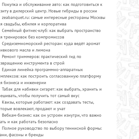
Покупка и обслуживание авто: как подготовиться к
зиту в дилерский центр. Новые гибриды в россии
zeabanquet.ru: самые интересные рестораны Москвы
я свадьбы, юбилея и корпоратива
Семейный фитнес-клуб: как выбрать пространство
ля тренировок без компромиссов
Средиземноморский ресторан: куда ведёт аромат
ливкового масла и лимона
Ремонт триммеров: практический гид по
озвращению инструмента в строй
Единая линейка программно-аппаратных
мплексов: как построить согласованную платформу
ля бизнеса и инженерии
Табак для набивки сигарет: как выбрать, хранить и
ешивать, чтобы получить тот самый вкус
Квизы, которые работают: как создавать тесты,
торые вовлекают, продают и учат
Вебкам-бизнес: как он устроен изнутри, что важно
ать и как работать безопасно
Полное руководство по выбору теннисной формы:
ани, фасоны и бренды