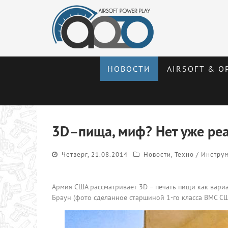
НОВОСТИ
AIRSOFT & О
3D–пища, миф? Нет уже реа
Четверг, 21.08.2014
Новости
,
Техно / Инстру
Армия США рассматривает 3D – печать пищи как вари
Браун (фото сделанное старшиной 1-го класса ВМС СШ