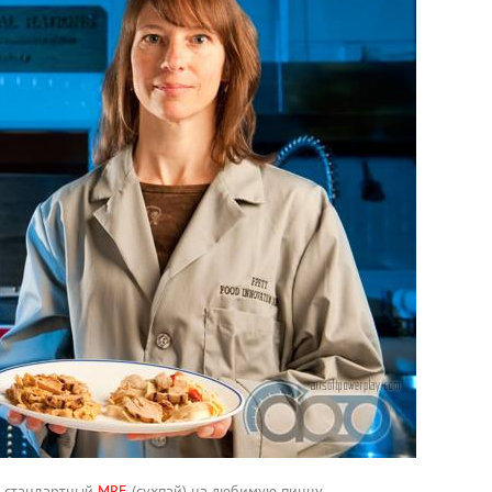
т стандартный
MRE
(сухпай) на любимую пиццу.