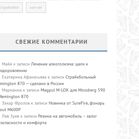
страйкбол
хоп-ап
СВЕЖИЕ КОММЕНТАРИИ
Майя
к записи
Лечение алкоголизма: шаги к
ыздоровлению
Екатерина Афанасьева
к записи
Страйкбольный
mington 870 — сделано в России
Марианна
к записи
Magpul M-LOK для Mossberg 590
 Remington 870
Захар Фролов
к записи
Новинка от SureFire, фонарь
cout M600P
Лев Зуев
к записи
Резина на автомобиль – залог
езопасности и комфорта