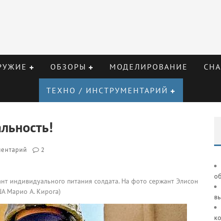
РУЖИЕ
ОБЗОРЫ
МОДЕЛИРОВАНИЕ
СНА
ТЕХНО / ИНСТРУМЕНТАРИЙ
льность!
ментарий
2
о
ант индивидуального питания солдата. На фото сержант Элисон
А Марио А. Кирога)
в
к