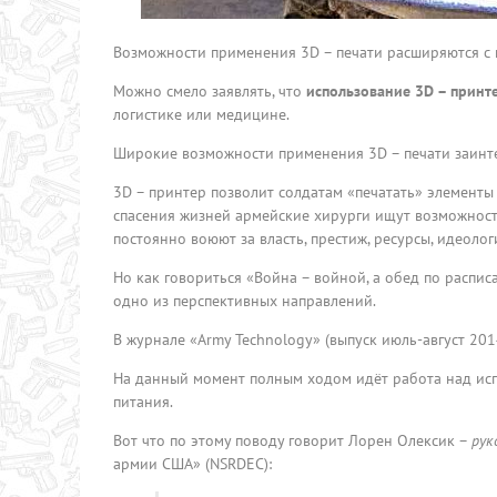
Возможности применения 3D – печати расширяются с
Можно смело заявлять, что
использование 3D – принт
логистике или медицине.
Широкие возможности применения 3D – печати заинт
3D – принтер позволит солдатам «печатать» элементы 
спасения жизней армейские хирурги ищут возможност
постоянно воюют за власть, престиж, ресурсы, идеоло
Но как говориться «Война – войной, а обед по распи
одно из перспективных направлений.
В журнале «Army Technology» (выпуск июль-август 201
На данный момент полным ходом идёт работа над ис
питания.
Вот что по этому поводу говорит Лорен Олексик –
рук
армии США» (NSRDEC):