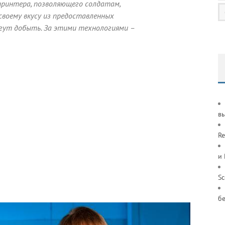
принтера, позволяющего солдатам,
своему вкусу из предоставленных
огут добыть. За этими технологиями –
в
Re
и
S
б