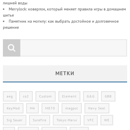
лишней воды
Merrylock: коверлок, который меняет правила игры в домашнем
шитье
Памятник на могилу: как выбрать достойное и долговечное
решение
МЕТКИ
aeg
co2
Custom
Element
G&G
GBB
KeyMod
M4
M870
magpul
Navy Seal
Sig Sauer
Surefire
Tokyo Marui
VFC
WE