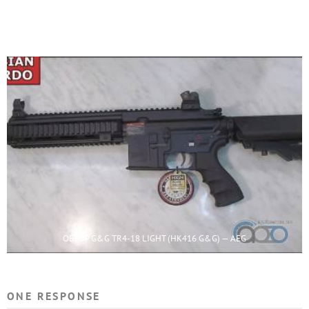
НОВАЯ СЕРИЯ AEG ОТ G&G — CM16 SR SERIES DST
ОБЗОР G&G TR4-18 LIGHT (HK416 G&G) — AEG
ONE RESPONSE