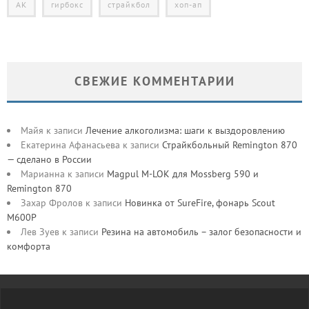
АК
гирбокс
страйкбол
хоп-ап
СВЕЖИЕ КОММЕНТАРИИ
Майя
к записи
Лечение алкоголизма: шаги к выздоровлению
Екатерина Афанасьева
к записи
Страйкбольный Remington 870
— сделано в России
Марианна
к записи
Magpul M-LOK для Mossberg 590 и
Remington 870
Захар Фролов
к записи
Новинка от SureFire, фонарь Scout
M600P
Лев Зуев
к записи
Резина на автомобиль – залог безопасности и
комфорта