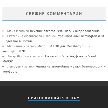
СВЕЖИЕ КОММЕНТАРИИ
Майя
к записи
Лечение алкоголизма: шаги к выздоровлению
Екатерина Афанасьева
к записи
Страйкбольный Remington 870
— сделано в России
Марианна
к записи
Magpul M-LOK для Mossberg 590 и
Remington 870
Захар Фролов
к записи
Новинка от SureFire, фонарь Scout
M600P
Лев Зуев
к записи
Резина на автомобиль – залог безопасности и
комфорта
ПРИСОЕДИНЯЙСЯ К НАМ