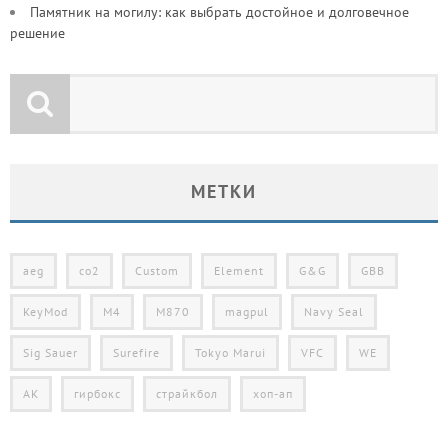
Памятник на могилу: как выбрать достойное и долговечное
решение
МЕТКИ
aeg
co2
Custom
Element
G&G
GBB
KeyMod
M4
M870
magpul
Navy Seal
Sig Sauer
Surefire
Tokyo Marui
VFC
WE
АК
гирбокс
страйкбол
хоп-ап