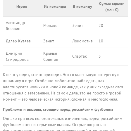
Сумма сделки
Игрок
Из команды
В команду
(млн €)
Александр
Монако
Зенит
20
Головин
Далер Кузяев
Зенит
Локомотив
10
Дмитрий
Крылья
Спартак
5
Спиридонов
Советов
Кто-то уходит, кто-то приходит. Это создает такую интересную
динамику в игре. Особенно любопытно наблюдать, как
адаптируются новички в новой команде, как у них складываются
отношения с ветеранами. На самом деле, это не просто игровой
момент — это человеческая история, сложная и многослойная.
Проблемы и вызовы, стоящие перед российским футболом
Однако при всех положительных изменениях, перед российским
футболом стоят и серьезные вызовы. Острые вопросы о
финансировании, организации соревнований и, конечно, об