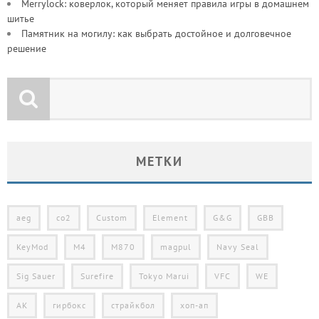
Merrylock: коверлок, который меняет правила игры в домашнем
шитье
Памятник на могилу: как выбрать достойное и долговечное
решение
МЕТКИ
aeg
co2
Custom
Element
G&G
GBB
KeyMod
M4
M870
magpul
Navy Seal
Sig Sauer
Surefire
Tokyo Marui
VFC
WE
АК
гирбокс
страйкбол
хоп-ап