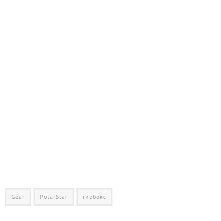
Gear
PolarStar
гирбокс