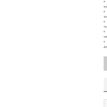
ко
зн
тк
че
д