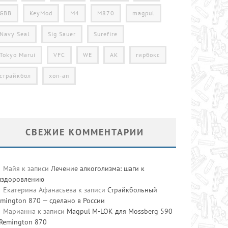
GBB
KeyMod
M4
M870
magpul
Navy Seal
Sig Sauer
Surefire
Tokyo Marui
VFC
WE
АК
гирбокс
страйкбол
хоп-ап
СВЕЖИЕ КОММЕНТАРИИ
Майя
к записи
Лечение алкоголизма: шаги к
ыздоровлению
Екатерина Афанасьева
к записи
Страйкбольный
mington 870 — сделано в России
Марианна
к записи
Magpul M-LOK для Mossberg 590
 Remington 870