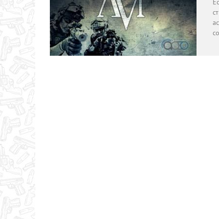
Е
с
ас
с