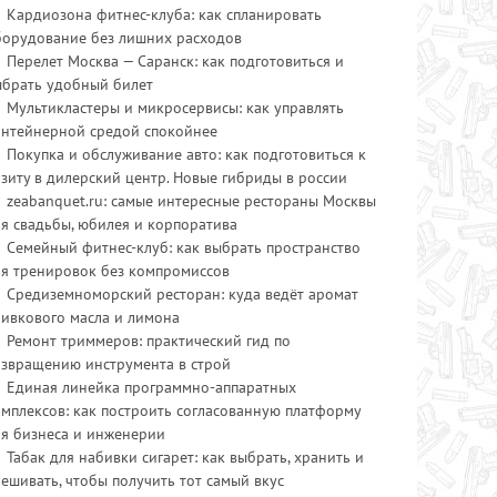
Кардиозона фитнес-клуба: как спланировать
борудование без лишних расходов
Перелет Москва — Саранск: как подготовиться и
ыбрать удобный билет
Мультикластеры и микросервисы: как управлять
онтейнерной средой спокойнее
Покупка и обслуживание авто: как подготовиться к
зиту в дилерский центр. Новые гибриды в россии
zeabanquet.ru: самые интересные рестораны Москвы
я свадьбы, юбилея и корпоратива
Семейный фитнес-клуб: как выбрать пространство
ля тренировок без компромиссов
Средиземноморский ресторан: куда ведёт аромат
ливкового масла и лимона
Ремонт триммеров: практический гид по
озвращению инструмента в строй
Единая линейка программно-аппаратных
мплексов: как построить согласованную платформу
ля бизнеса и инженерии
Табак для набивки сигарет: как выбрать, хранить и
ешивать, чтобы получить тот самый вкус