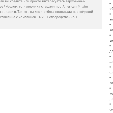
сли вы следите или просто интересуетесь зарубежным
трайкболом, то наверняка слышали про American Milsim
о
социацию. Так вот, на днях ребята подписали партнёрской
оглашение с компанией TNVC. Непосредственно T
...
в
к
ви
дл
д
о
в
ко
д
см