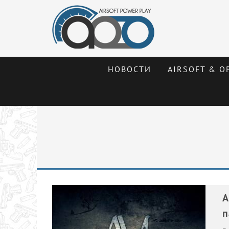
НОВОСТИ
AIRSOFT & О
A
п