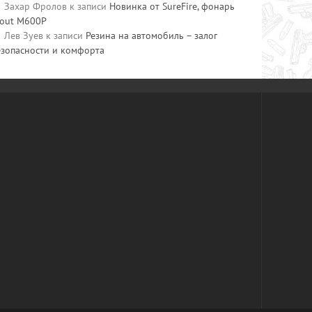
Захар Фролов
к записи
Новинка от SureFire, фонарь
cout M600P
Лев Зуев
к записи
Резина на автомобиль – залог
езопасности и комфорта