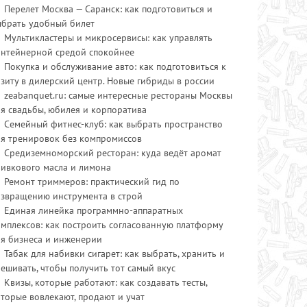
Перелет Москва — Саранск: как подготовиться и
ыбрать удобный билет
Мультикластеры и микросервисы: как управлять
онтейнерной средой спокойнее
Покупка и обслуживание авто: как подготовиться к
зиту в дилерский центр. Новые гибриды в россии
zeabanquet.ru: самые интересные рестораны Москвы
я свадьбы, юбилея и корпоратива
Семейный фитнес-клуб: как выбрать пространство
ля тренировок без компромиссов
Средиземноморский ресторан: куда ведёт аромат
ливкового масла и лимона
Ремонт триммеров: практический гид по
озвращению инструмента в строй
Единая линейка программно-аппаратных
мплексов: как построить согласованную платформу
ля бизнеса и инженерии
Табак для набивки сигарет: как выбрать, хранить и
ешивать, чтобы получить тот самый вкус
Квизы, которые работают: как создавать тесты,
торые вовлекают, продают и учат