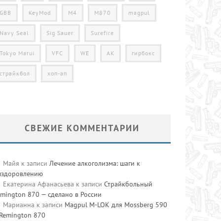
GBB
KeyMod
M4
M870
magpul
Navy Seal
Sig Sauer
Surefire
Tokyo Marui
VFC
WE
АК
гирбокс
страйкбол
хоп-ап
СВЕЖИЕ КОММЕНТАРИИ
Майя
к записи
Лечение алкоголизма: шаги к
ыздоровлению
Екатерина Афанасьева
к записи
Страйкбольный
mington 870 — сделано в России
Марианна
к записи
Magpul M-LOK для Mossberg 590
 Remington 870