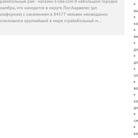
трайкбольный рай - магазин Evike.com В небольшом городке
хамбра, что находится в округе Лос-Анджелес (шт.
в
алифорния) с населением в 84577 человек неожиданно
асположился крупнейший в мире страйкбольный м
...
к
ви
дл
д
о
в
ко
д
см
ко