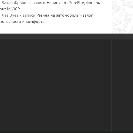
Захар Фролов
к записи
Новинка от SureFire, фонарь
cout M600P
Лев Зуев
к записи
Резина на автомобиль – залог
езопасности и комфорта