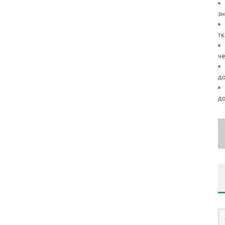
зн
тк
че
д
д