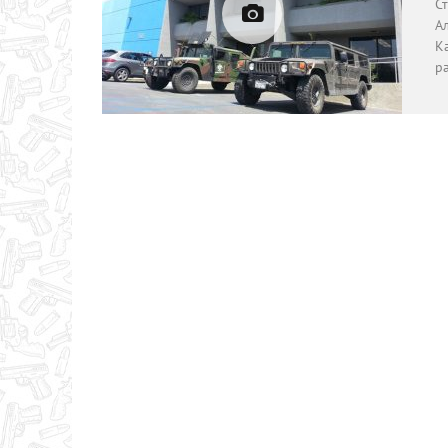
С
Ал
К
р