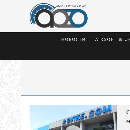
НОВОСТИ
AIRSOFT & О
С
м