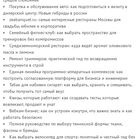
средой спокойнее
Покупка и обслуживание авто: как подготовиться к визиту в
дилерский центр. Новые гибриды в россии
zeabanquet.ru: самые интересные рестораны Москвы для
свадьбы, юбилея и корпоратива
Семейный фитнес-клуб: как выбрать пространство для
тренировок без компромиссов
Средиземноморский ресторан: куда ведёт аромат оливкового
масла и лимона
Ремонт триммеров: практический гид по возвращению
инструмента в строй
Единая линейка программно-аппаратных комплексов: как
построить согласованную платформу для бизнеса и инженерии
Табак для набивки сигарет: как выбрать, хранить и смешивать,
чтобы получить тот самый вкус
Квизы, которые работают: как создавать тесты, которые
вовлекают, продают и учат
Вебкам-бизнес: как он устроен изнутри, что важно знать и как
работать безопасно
Полное руководство по выбору теннисной формы: ткани,
фасоны и бренды
Как выбрать велосипед для спорта: понятный и честный гид без