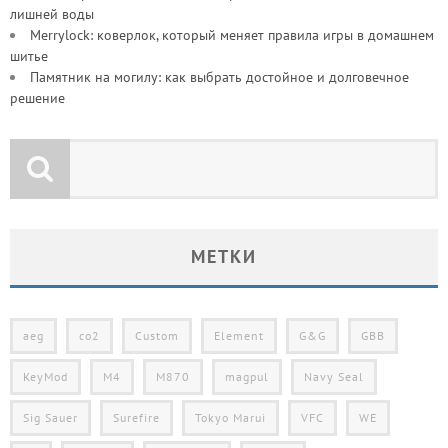
лишней воды
Merrylock: коверлок, который меняет правила игры в домашнем
шитье
Памятник на могилу: как выбрать достойное и долговечное
решение
МЕТКИ
aeg
co2
Custom
Element
G&G
GBB
KeyMod
M4
M870
magpul
Navy Seal
Sig Sauer
Surefire
Tokyo Marui
VFC
WE