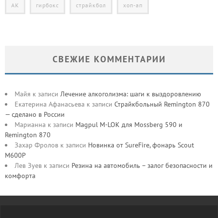
АК
гирбокс
страйкбол
хоп-ап
СВЕЖИЕ КОММЕНТАРИИ
Майя
к записи
Лечение алкоголизма: шаги к выздоровлению
Екатерина Афанасьева
к записи
Страйкбольный Remington 870
— сделано в России
Марианна
к записи
Magpul M-LOK для Mossberg 590 и
Remington 870
Захар Фролов
к записи
Новинка от SureFire, фонарь Scout
M600P
Лев Зуев
к записи
Резина на автомобиль – залог безопасности и
комфорта