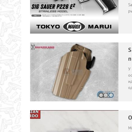
S
р
S
п
У
ос
и
од
О
М