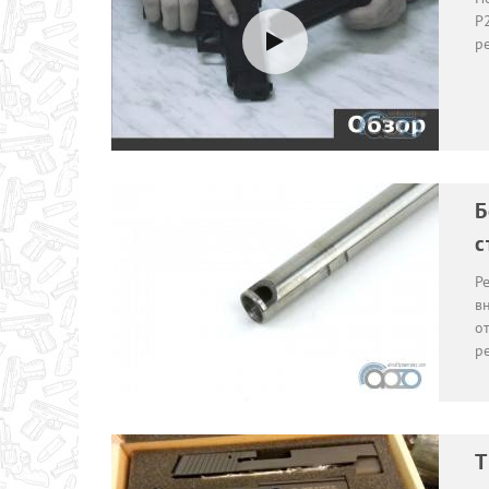
P2
р
Б
с
Р
вн
о
ре
T