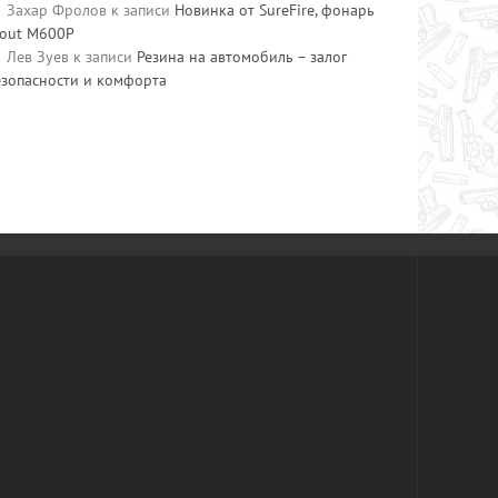
Захар Фролов
к записи
Новинка от SureFire, фонарь
cout M600P
Лев Зуев
к записи
Резина на автомобиль – залог
езопасности и комфорта