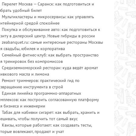
Перелет Москва — Саранск: как подготовиться и
ыбрать удобный билет
Мультикластеры и микросервисы: как управлять
онтейнерной средой спокойнее
Покупка и обслуживание авто: как подготовиться к
зиту в дилерский центр. Новые гибриды в россии
zeabanquet.ru: самые интересные рестораны Москвы
я свадьбы, юбилея и корпоратива
Семейный фитнес-клуб: как выбрать пространство
ля тренировок без компромиссов
Средиземноморский ресторан: куда ведёт аромат
ливкового масла и лимона
Ремонт триммеров: практический гид по
озвращению инструмента в строй
Единая линейка программно-аппаратных
мплексов: как построить согласованную платформу
ля бизнеса и инженерии
Табак для набивки сигарет: как выбрать, хранить и
ешивать, чтобы получить тот самый вкус
Квизы, которые работают: как создавать тесты,
торые вовлекают, продают и учат