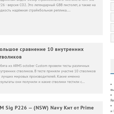
26 - версия CO2. Это легендарный GBB пистолет, а также на
едкость надёжная страйкбольная реплика.
...
ольшое сравнение 10 внутренних
тволиков
ебята из ARMS october Custom провели тесты различных
утренних стволиков. В тесте приняли участие 10 стволиков
т лучших мировых производителей. Какие именно
зультаты они получили и какие стволики тестили с
...
в
Re
M Sig P226 — (NSW) Navy Кит от Prime
и