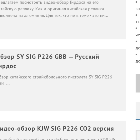
редлагаем посмотреть видео-обзор Гирдоса на его
зн
итайскую реплику. Как и оригинал китайская реплика
полнена из алюминия. Для тех, кто не в теме - это пи
...
тк
че
д
бзор SY SIG P226 GBB — Русский
д
ирдос
бзор китайского страйкболоьного пистолета SY SIG P226
BB
...
идео-обзор KJW SIG P226 CO2 версия
одробный видео-обзор страйкбольного пистолета KJW SIG