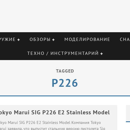
РУЖИЕ
ОБЗОРЫ
МОДЕЛИРОВАНИЕ
СНА
ТЕХНО / ИНСТРУМЕНТАРИЙ
TAGGED
P226
okyo Marui SIG P226 E2 Stainless Model
kyo Marui SIG P226 E2 Stainless Model Компания Tokyo
rui заявила, что выпустит стальную версию пистолета Sig