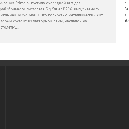
омпания Prime выпустила очередной кит для
S
райкбольного пистолета Sig Sauer P226, выпускаемого
мпанией Tokyo Marui. Это полностью металлический кит,
б
оторый состоит из затворной рамы, накладок на
истолетну
...