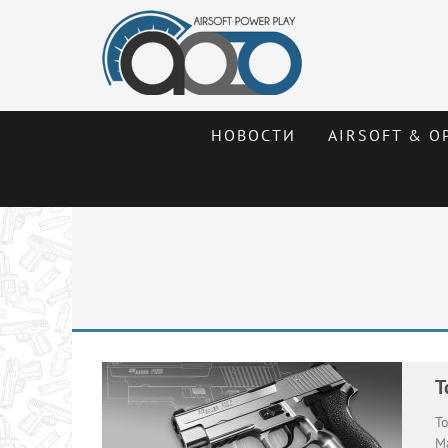
НОВОСТИ
AIRSOFT & О
T
To
Ma