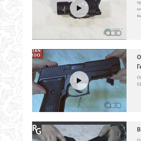
п
к
вы
О
Г
О
G
В
П