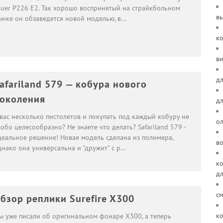
auer P226 E2. Так хорошо воспринятый на страйкбольном
в
ынке он обзаведется новой моделью, в
...
к
ви
дл
afariland 579 — кобура нового
околения
д
 вас несколько пистолетов и покупать под каждый кобуру не
о
обо целесообразно? Не знаете что делать? Safariland 579 -
деальное решение! Новая модель сделана из полимера,
в
нако она универсальна и "дружит" с р
...
ко
д
см
бзор реплики Surefire X300
ко
ы уже писали об оригинальном фонаре X300, а теперь