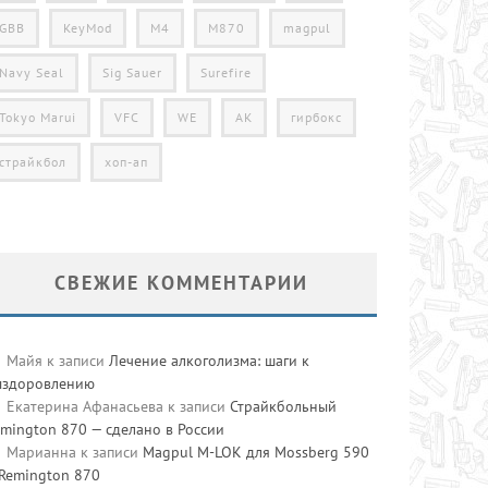
GBB
KeyMod
M4
M870
magpul
Navy Seal
Sig Sauer
Surefire
Tokyo Marui
VFC
WE
АК
гирбокс
страйкбол
хоп-ап
СВЕЖИЕ КОММЕНТАРИИ
Майя
к записи
Лечение алкоголизма: шаги к
ыздоровлению
Екатерина Афанасьева
к записи
Страйкбольный
mington 870 — сделано в России
Марианна
к записи
Magpul M-LOK для Mossberg 590
 Remington 870