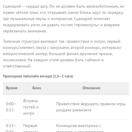
Сценарий — сердце шоу. Он не должен быть железобетонным, но
нужен четкий план: кто открывает, какие блоки идут по порядку,
где музыкальные паузы и интерактив. Сценарий помогает
поддерживать ритм, не давать гостям «провиснуть» и вовремя
переключать внимание.
Типичная структура выглядит так: приветствие и интро, первый
конкурс/элемент, пауза с закусками, второй конкурс, интервью/
юмористический номер, большой финал, вручение призов,
послесловие. На каждом этапе должен быть тайминг и
ответственный.
Примерная таймлайн вечера (2,5–3 часа)
Время
Блок
Описание
Встреча
0:00–
Приветствие ведущего, правила игры,
гостей и
0:15
роздача реквизита
интро
0:15–
Первый
Командная викторина с
0:45
конкурс
музыкальными вставками