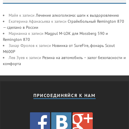
Майя
к записи
Лечение алкоголизма: шаги к выздоровлению
Екатерина Афанасьева
к записи
Страйкбольный Remington 870
— сделано в России
Марианна
к записи
Magpul M-LOK для Mossberg 590 и
Remington 870
Захар Фролов
к записи
Новинка от SureFire, фонарь Scout
M600P
Лев Зуев
к записи
Резина на автомобиль – залог безопасности и
комфорта
ПРИСОЕДИНЯЙСЯ К НАМ