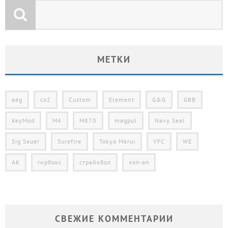
МЕТКИ
aeg
co2
Custom
Element
G&G
GBB
KeyMod
M4
M870
magpul
Navy Seal
Sig Sauer
Surefire
Tokyo Marui
VFC
WE
АК
гирбокс
страйкбол
хоп-ап
СВЕЖИЕ КОММЕНТАРИИ