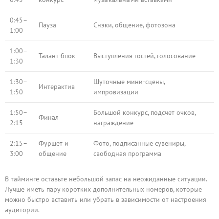
0:45–
Пауза
Снэки, общение, фотозона
1:00
1:00–
Талант-блок
Выступления гостей, голосование
1:30
1:30–
Шуточные мини-сцены,
Интерактив
1:50
импровизации
1:50–
Большой конкурс, подсчет очков,
Финал
2:15
награждение
2:15–
Фуршет и
Фото, подписанные сувениры,
3:00
общение
свободная программа
В тайминге оставьте небольшой запас на неожиданные ситуации.
Лучше иметь пару коротких дополнительных номеров, которые
можно быстро вставить или убрать в зависимости от настроения
аудитории.