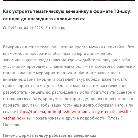
Как устроить тематическую вечеринку в формате ТВ-шоу:
от идеи до последнего аплодисмента
Суббота, 08.11.2025
Обзоры
Вечеринка в стиле телешоу — это не просто музыка и коктейли. Это
возможность превратить обычный вечер в динамичное,
запоминающееся представление, где каждый гость ощущает себя
участником программы с памятными ролями и сюжетом. Правильно
организованное мероприятие в таком формате захватывает
внимание, дарит эмоции и оставляет вкус победы даже тем, кто
пришел просто посмотреть. Здесь я шаг за шагом расскажу, как
разработать концепцию, распределить роли, подготовить сценарий
и техническую базу, продумать декор и еду, провести репетицию и
провести шоу так, чтобы ваши гости еще долго обсуждали его, а по
ссылке
https://tumen.goodnight.show/organizacziya-tematicheskih-
vecherinok/
вы можете узнать и другие подробности. Готовы?
Поехали.
Почему формат тв-шоу работает на вечеринках