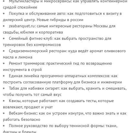
Мультикластеры и микросервисы: как управлять контейнерной
средой спокойнее
Покупка и обслуживание авто: как подготовиться к визиту в
дилерский центр. Новые гибриды в россии
zeabanquet.ru: самые интересные рестораны Москвы для
свадьбы, юбилея и корпоратива
Семейный фитнес-клуб: как выбрать пространство для
тренировок без компромиссов
Средиземноморский ресторан: куда ведёт аромат оливкового
масла и лимона
Ремонт триммеров: практический гид по возвращению
инструмента в строй
Единая линейка программно-аппаратных комплексов: как
построить согласованную платформу для бизнеса и инженерии
Табак для набивки сигарет: как выбрать, хранить и смешивать,
чтобы получить тот самый вкус
Квизы, которые работают: как создавать тесты, которые
вовлекают, продают и учат
Вебкам-бизнес: как он устроен изнутри, что важно знать и как
работать безопасно
Полное руководство по выбору теннисной формы: ткани,
фасоны и бренды