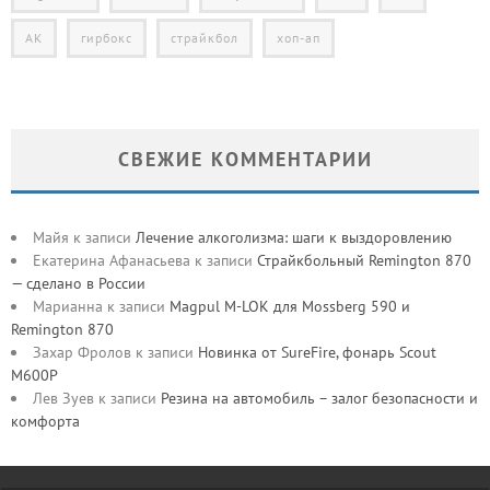
АК
гирбокс
страйкбол
хоп-ап
СВЕЖИЕ КОММЕНТАРИИ
Майя
к записи
Лечение алкоголизма: шаги к выздоровлению
Екатерина Афанасьева
к записи
Страйкбольный Remington 870
— сделано в России
Марианна
к записи
Magpul M-LOK для Mossberg 590 и
Remington 870
Захар Фролов
к записи
Новинка от SureFire, фонарь Scout
M600P
Лев Зуев
к записи
Резина на автомобиль – залог безопасности и
комфорта