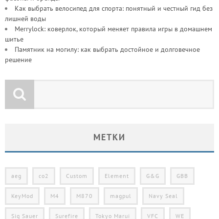
Как выбрать велосипед для спорта: понятный и честный гид без
лишней воды
Merrylock: коверлок, который меняет правила игры в домашнем
шитье
Памятник на могилу: как выбрать достойное и долговечное
решение
МЕТКИ
aeg
co2
Custom
Element
G&G
GBB
KeyMod
M4
M870
magpul
Navy Seal
Sig Sauer
Surefire
Tokyo Marui
VFC
WE