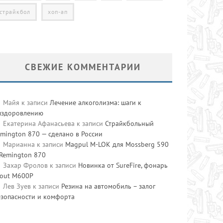
страйкбол
хоп-ап
СВЕЖИЕ КОММЕНТАРИИ
Майя
к записи
Лечение алкоголизма: шаги к
ыздоровлению
Екатерина Афанасьева
к записи
Страйкбольный
mington 870 — сделано в России
Марианна
к записи
Magpul M-LOK для Mossberg 590
 Remington 870
Захар Фролов
к записи
Новинка от SureFire, фонарь
cout M600P
Лев Зуев
к записи
Резина на автомобиль – залог
езопасности и комфорта