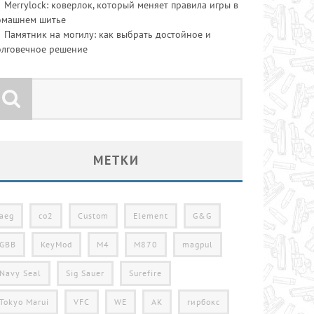
Merrylock: коверлок, который меняет правила игры в
омашнем шитье
Памятник на могилу: как выбрать достойное и
олговечное решение
МЕТКИ
aeg
co2
Custom
Element
G&G
GBB
KeyMod
M4
M870
magpul
Navy Seal
Sig Sauer
Surefire
Tokyo Marui
VFC
WE
АК
гирбокс