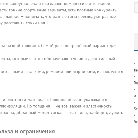
ются вокруг колена и оказывают компрессию и тепловой
: есть тонкие спортивные варианты, есть плотные конкуренты
ы. Главное — понимать, что разные типы преследуют разные
 расставить точки над i.
зина разной толщины. Самый распространённый вариант для
ленты, которые плотно оборачивают сустав и дают сильный
в
ительными вставками, ремнями или шарнирами, используются
Re
и
в и плотности материала. Толщина обычно указывается в
плоизоляции. Но толщина — не всё: важна и эластичность
S
 Плохо подобранный может соскальзывать или, наоборот, душить
б
ольза и ограничения