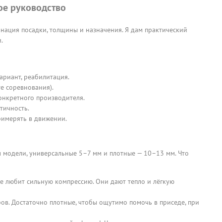
ое руководство
нация посадки, толщины и назначения. Я дам практический
.
ариант, реабилитация.
е соревнования).
конкретного производителя.
тичность.
римерять в движении.
 модели, универсальные 5–7 мм и плотные — 10–13 мм. Что
не любит сильную компрессию. Они дают тепло и лёгкую
в. Достаточно плотные, чтобы ощутимо помочь в приседе, при