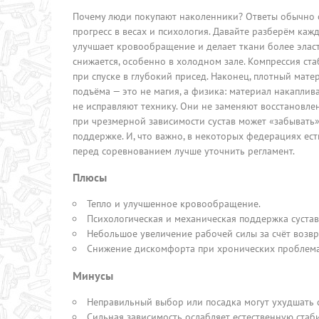
Почему люди покупают наколенники? Ответы обычно об
прогресс в весах и психология. Давайте разберём каж
улучшает кровообращение и делает ткани более элас
снижается, особенно в холодном зале. Компрессия ста
при спуске в глубокий присед. Наконец, плотный мат
подъёма — это не магия, а физика: материал накаплив
не исправляют технику. Они не заменяют восстановле
при чрезмерной зависимости сустав может «забывать
поддержке. И, что важно, в некоторых федерациях ес
перед соревнованием лучше уточнить регламент.
Плюсы
Тепло и улучшенное кровообращение.
Психологическая и механическая поддержка сустав
Небольшое увеличение рабочей силы за счёт возвр
Снижение дискомфорта при хронических проблемах
Минусы
Неправильный выбор или посадка могут ухудшать 
Сильная зависимость ослабляет естественную стаб