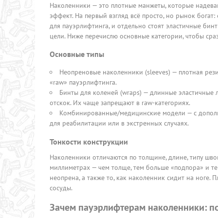
Наколенники — это плотные манжеты, которые надева
эффект. На первый взгляд всё просто, но рынок богат
для пауэрлифтинга, и отдельно стоят эластичные бинт
цели. Ниже перечислю основные категории, чтобы сразу
Основные типы
Неопреновые наколенники (sleeves) — плотная ре
«raw» пауэрлифтинга.
Бинты для коленей (wraps) — длинные эластичные 
отскок. Их чаще запрещают в raw-категориях.
Комбинированные/медицинские модели — с дополн
для реабилитации или в экстренных случаях.
Тонкости конструкции
Наколенники отличаются по толщине, длине, типу шво
миллиметрах — чем толще, тем больше «подпора» и те
неопрена, а также то, как наколенник сидит на ноге.
сосуды.
Зачем пауэрлифтерам наколенники: п