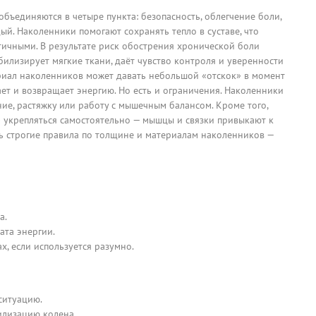
ъединяются в четыре пункта: безопасность, облегчение боли,
дый. Наколенники помогают сохранять тепло в суставе, что
тичными. В результате риск обострения хронической боли
билизирует мягкие ткани, даёт чувство контроля и уверенности
ериал наколенников может давать небольшой «отскок» в момент
ает и возвращает энергию. Но есть и ограничения. Наколенники
ние, растяжку или работу с мышечным балансом. Кроме того,
» укрепляться самостоятельно — мышцы и связки привыкают к
ть строгие правила по толщине и материалам наколенников —
а.
ата энергии.
, если используется разумно.
ситуацию.
илизацию колена.