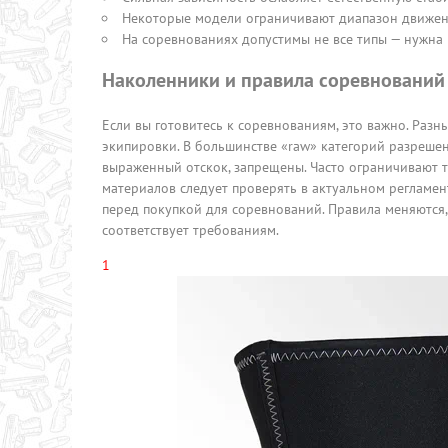
Некоторые модели ограничивают диапазон движен
На соревнованиях допустимы не все типы — нужна 
Наколенники и правила соревнований
Если вы готовитесь к соревнованиям, это важно. Раз
экипировки. В большинстве «raw» категорий разреше
выраженный отскок, запрещены. Часто ограничивают 
материалов следует проверять в актуальном регламен
перед покупкой для соревнований. Правила меняются,
соответствует требованиям.
1