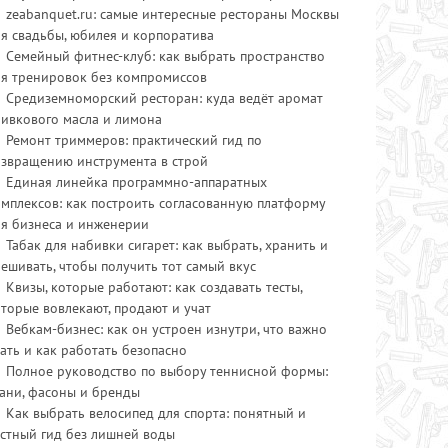
zeabanquet.ru: самые интересные рестораны Москвы
я свадьбы, юбилея и корпоратива
Семейный фитнес-клуб: как выбрать пространство
ля тренировок без компромиссов
Средиземноморский ресторан: куда ведёт аромат
ливкового масла и лимона
Ремонт триммеров: практический гид по
озвращению инструмента в строй
Единая линейка программно-аппаратных
мплексов: как построить согласованную платформу
ля бизнеса и инженерии
Табак для набивки сигарет: как выбрать, хранить и
ешивать, чтобы получить тот самый вкус
Квизы, которые работают: как создавать тесты,
торые вовлекают, продают и учат
Вебкам-бизнес: как он устроен изнутри, что важно
ать и как работать безопасно
Полное руководство по выбору теннисной формы:
ани, фасоны и бренды
Как выбрать велосипед для спорта: понятный и
стный гид без лишней воды