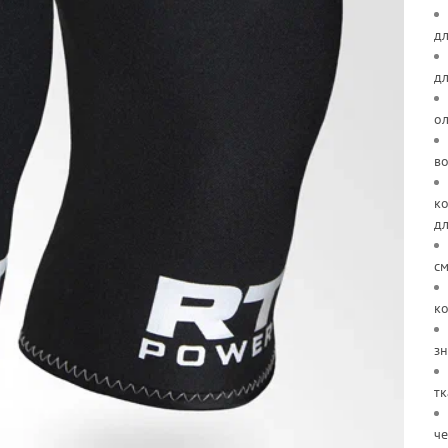
дл
д
о
в
ко
д
см
ко
зн
тк
че