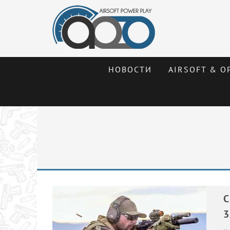
НОВОСТИ
AIRSOFT & О
С