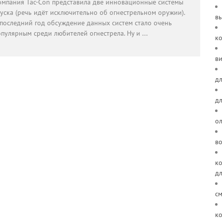
омпания Tac-Con представила две инновационные системы
пуска (речь идёт исключительно об огнестрельном оружии).
в
 последний год обсуждение данных систем стало очень
опулярным среди любителей огнестрела. Ну и
...
к
ви
дл
д
о
в
ко
д
см
ко