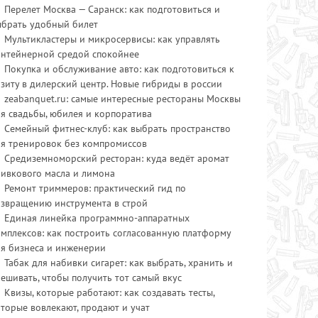
Перелет Москва — Саранск: как подготовиться и
ыбрать удобный билет
Мультикластеры и микросервисы: как управлять
онтейнерной средой спокойнее
Покупка и обслуживание авто: как подготовиться к
зиту в дилерский центр. Новые гибриды в россии
zeabanquet.ru: самые интересные рестораны Москвы
я свадьбы, юбилея и корпоратива
Семейный фитнес-клуб: как выбрать пространство
ля тренировок без компромиссов
Средиземноморский ресторан: куда ведёт аромат
ливкового масла и лимона
Ремонт триммеров: практический гид по
озвращению инструмента в строй
Единая линейка программно-аппаратных
мплексов: как построить согласованную платформу
ля бизнеса и инженерии
Табак для набивки сигарет: как выбрать, хранить и
ешивать, чтобы получить тот самый вкус
Квизы, которые работают: как создавать тесты,
торые вовлекают, продают и учат