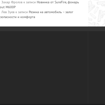
Захар Фролов
к записи
Новинка от SureFire, фонарь
cout M600P
Лев Зуев
к записи
Резина на автомобиль – залог
езопасности и комфорта