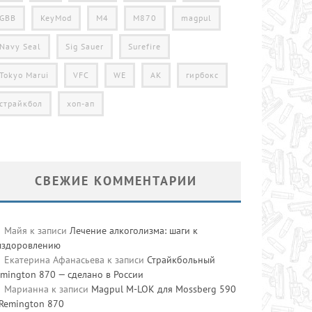
GBB
KeyMod
M4
M870
magpul
Navy Seal
Sig Sauer
Surefire
Tokyo Marui
VFC
WE
АК
гирбокс
страйкбол
хоп-ап
СВЕЖИЕ КОММЕНТАРИИ
Майя
к записи
Лечение алкоголизма: шаги к
ыздоровлению
Екатерина Афанасьева
к записи
Страйкбольный
mington 870 — сделано в России
Марианна
к записи
Magpul M-LOK для Mossberg 590
 Remington 870