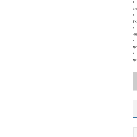
зн
тк
че
д
д