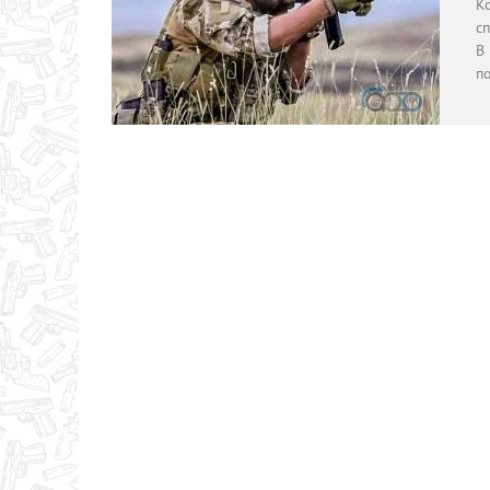
К
с
В
п