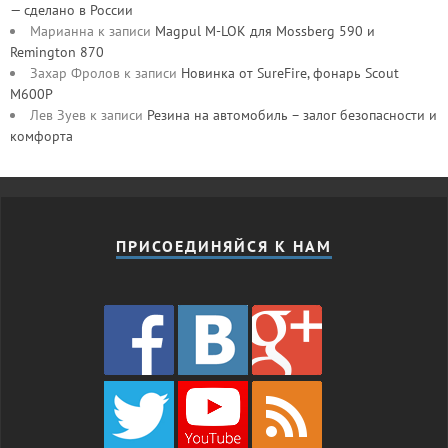
— сделано в России
Марианна
к записи
Magpul M-LOK для Mossberg 590 и
Remington 870
Захар Фролов
к записи
Новинка от SureFire, фонарь Scout
M600P
Лев Зуев
к записи
Резина на автомобиль – залог безопасности и
комфорта
ПРИСОЕДИНЯЙСЯ К НАМ