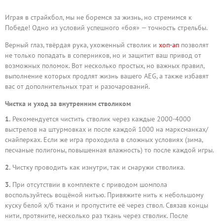
Играя в страйкбол, мы не боремся за жизнь, но стремимся к
Победе! Одно из условий успешного «боя» — точность стрельбы.
Верный глаз, твёрдая рука, ухоженный стволик и
хоп-ап
позволят
не только попадать в соперников, но и защитит ваш привод от
возможных поломок. Вот несколько простых, но важных правил,
выполнение которых продлят жизнь вашего AEG, а также избавят
вас от дополнительных трат и разочарований.
Чистка и уход за внутренним стволиком
1.
Рекомендуется чистить стволик через каждые 2000-4000
выстрелов на штурмовках и после каждой 1000 на марксманках/
снайперках. Если же игра проходила в сложных условиях (зима,
песчаные полигоны, повышенная влажность) то после каждой игры.
2.
Чистку проводить как изнутри, так и снаружи стволика.
3.
При отсутствии в комплекте с приводом шомпола
воспользуйтесь вощёной нитью. Привяжите нить к небольшому
куску белой х/б ткани и пропустите её через ствол. Связав концы
нити, протяните, несколько раз ткань через стволик. После