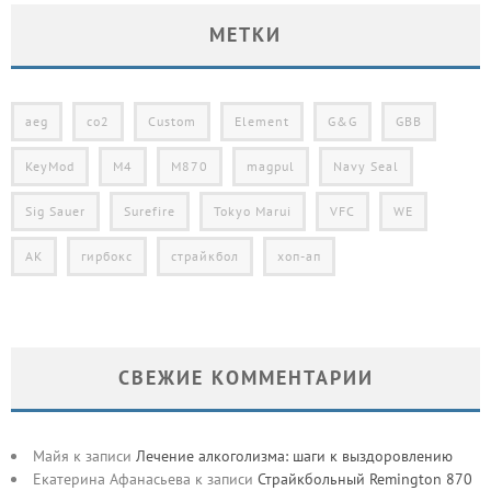
МЕТКИ
aeg
co2
Custom
Element
G&G
GBB
KeyMod
M4
M870
magpul
Navy Seal
Sig Sauer
Surefire
Tokyo Marui
VFC
WE
АК
гирбокс
страйкбол
хоп-ап
СВЕЖИЕ КОММЕНТАРИИ
Майя
к записи
Лечение алкоголизма: шаги к выздоровлению
Екатерина Афанасьева
к записи
Страйкбольный Remington 870