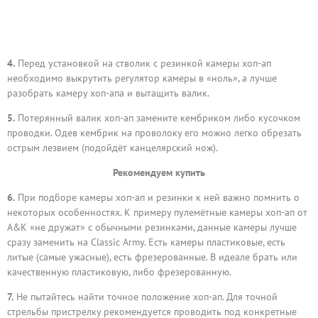
4.
Перед установкой на стволик с резинкой камеры хоп-ап
необходимо выкрутить регулятор камеры в «ноль», а лучше
разобрать камеру хоп-апа и вытащить валик.
5.
Потерянный валик хоп-ап замените кембриком либо кусочком
проводки. Одев кембрик на проволоку его можно легко обрезать
острым лезвием (подойдёт канцелярский нож).
Рекомендуем купить
6.
При подборе камеры хоп-ап и резинки к ней важно помнить о
некоторых особенностях. К примеру пулемётные камеры хоп-ап от
A&K «не дружат» с обычными резинками, данные камеры лучше
сразу заменить на Classic Army. Есть камеры пластиковые, есть
литые (самые ужасные), есть фрезерованные. В идеале брать или
качественную пластиковую, либо фрезерованную.
7.
Не пытайтесь найти точное положение хоп-ап. Для точной
стрельбы пристрелку рекомендуется проводить под конкретные