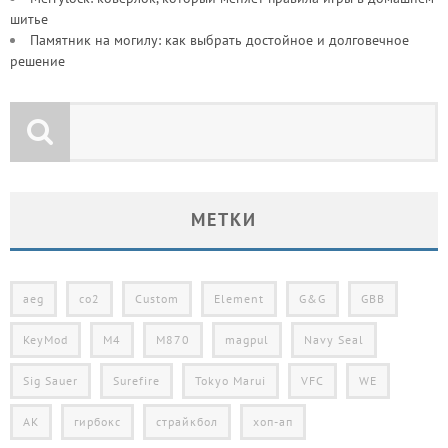
шитье
Памятник на могилу: как выбрать достойное и долговечное
решение
МЕТКИ
aeg
co2
Custom
Element
G&G
GBB
KeyMod
M4
M870
magpul
Navy Seal
Sig Sauer
Surefire
Tokyo Marui
VFC
WE
АК
гирбокс
страйкбол
хоп-ап