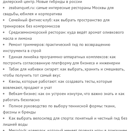
дилерский центр. Новые гибриды в россии
zeabanquet.ru: самые интересные рестораны Москвы для
свадьбы, юбилея и корпоратива
Семейный фитнес-клуб: как выбрать пространство для
тренировок без компромиссов
Средиземноморский ресторан: куда ведёт аромат оливкового
масла и лимона
Ремонт триммеров: практический гид по возвращению
инструмента в строй
Единая линейка программно-аппаратных комплексов: как
построить согласованную платформу для бизнеса и инженерии
Табак для набивки сигарет: как выбрать, хранить и смешивать,
чтобы получить тот самый вкус
Квизы, которые работают: как создавать тесты, которые
вовлекают, продают и учат
Вебкам-бизнес: как он устроен изнутри, что важно знать и как
работать безопасно
Полное руководство по выбору теннисной формы: ткани,
фасоны и бренды
Как выбрать велосипед для спорта: понятный и честный гид без
лишней воды
Merrylock: коверлок, который меняет правила игры в домашнем