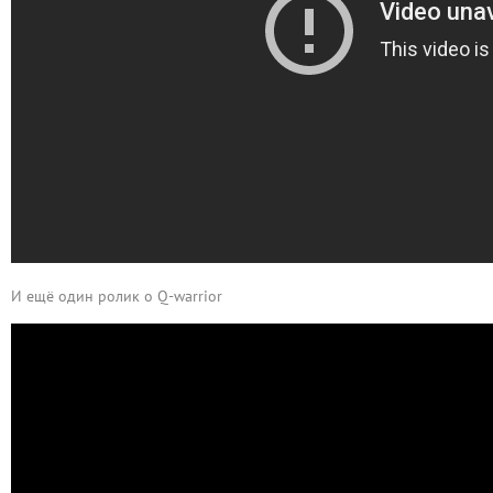
И ещё один ролик о Q-warrior