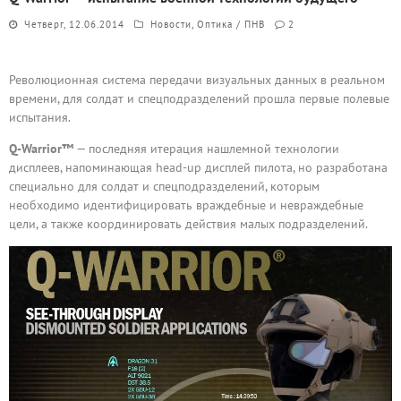
Четверг, 12.06.2014
Новости
,
Оптика / ПНВ
2
Революционная система передачи визуальных данных в реальном
времени, для солдат и спецподразделений прошла первые полевые
испытания.
Q-Warrior™
— последняя итерация нашлемной технологии
дисплеев, напоминающая head-up дисплей пилота, но разработана
специально для солдат и спецподразделений, которым
необходимо идентифицировать враждебные и невраждебные
цели, а также координировать действия малых подразделений.