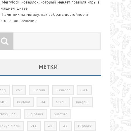
Merrylock: коверлок, который меняет правила игры в
омашнем шитье
Памятник на могилу: как выбрать достойное и
олговечное решение
МЕТКИ
aeg
co2
Custom
Element
G&G
GBB
KeyMod
M4
M870
magpul
Navy Seal
Sig Sauer
Surefire
Tokyo Marui
VFC
WE
АК
гирбокс