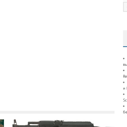
в
Re
и
S
б