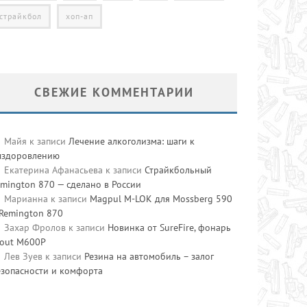
страйкбол
хоп-ап
СВЕЖИЕ КОММЕНТАРИИ
Майя
к записи
Лечение алкоголизма: шаги к
ыздоровлению
Екатерина Афанасьева
к записи
Страйкбольный
mington 870 — сделано в России
Марианна
к записи
Magpul M-LOK для Mossberg 590
 Remington 870
Захар Фролов
к записи
Новинка от SureFire, фонарь
cout M600P
Лев Зуев
к записи
Резина на автомобиль – залог
езопасности и комфорта