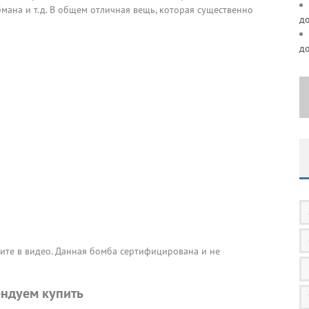
мана и т.д. В общем отличная вещь, которая существенно
д
д
те в видео. Данная бомба сертифицирована и не
ндуем купить