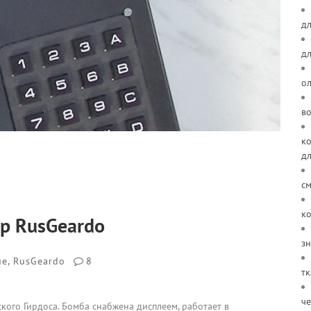
дл
д
о
в
ко
д
см
ко
р RusGeardo
зн
ие
,
RusGeardo
8
тк
че
ого Гирдоса. Бомба снабжена дисплеем, работает в