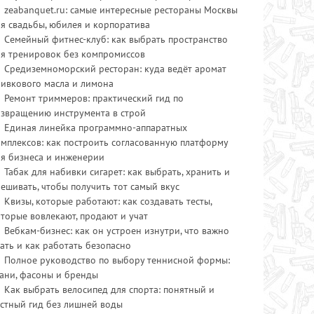
zeabanquet.ru: самые интересные рестораны Москвы
я свадьбы, юбилея и корпоратива
Семейный фитнес-клуб: как выбрать пространство
ля тренировок без компромиссов
Средиземноморский ресторан: куда ведёт аромат
ливкового масла и лимона
Ремонт триммеров: практический гид по
озвращению инструмента в строй
Единая линейка программно-аппаратных
мплексов: как построить согласованную платформу
ля бизнеса и инженерии
Табак для набивки сигарет: как выбрать, хранить и
ешивать, чтобы получить тот самый вкус
Квизы, которые работают: как создавать тесты,
торые вовлекают, продают и учат
Вебкам-бизнес: как он устроен изнутри, что важно
ать и как работать безопасно
Полное руководство по выбору теннисной формы:
ани, фасоны и бренды
Как выбрать велосипед для спорта: понятный и
стный гид без лишней воды