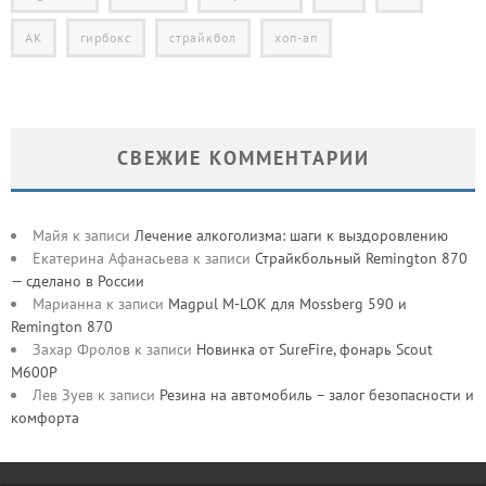
АК
гирбокс
страйкбол
хоп-ап
СВЕЖИЕ КОММЕНТАРИИ
Майя
к записи
Лечение алкоголизма: шаги к выздоровлению
Екатерина Афанасьева
к записи
Страйкбольный Remington 870
— сделано в России
Марианна
к записи
Magpul M-LOK для Mossberg 590 и
Remington 870
Захар Фролов
к записи
Новинка от SureFire, фонарь Scout
M600P
Лев Зуев
к записи
Резина на автомобиль – залог безопасности и
комфорта