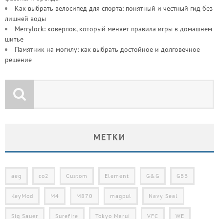
Как выбрать велосипед для спорта: понятный и честный гид без
лишней воды
Merrylock: коверлок, который меняет правила игры в домашнем
шитье
Памятник на могилу: как выбрать достойное и долговечное
решение
МЕТКИ
aeg
co2
Custom
Element
G&G
GBB
KeyMod
M4
M870
magpul
Navy Seal
Sig Sauer
Surefire
Tokyo Marui
VFC
WE