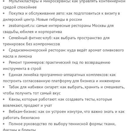
Мультикластеры и микросервисы: как управлять контейнерной
средой спокойнее
Покупка и обслуживание авто: как подготовиться к визиту в
дилерский центр. Новые гибриды в россии
zeabanquet.ru: самые интересные рестораны Москвы для
свадьбы, юбилея и корпоратива
Семейный фитнес-клуб: как выбрать пространство для
тренировок без компромиссов
Средиземноморский ресторан: куда ведёт аромат оливкового
масла и лимона
Ремонт триммеров: практический гид по возвращению
инструмента в строй
Единая линейка программно-аппаратных комплексов: как
построить согласованную платформу для бизнеса и инженерии
Табак для набивки сигарет: как выбрать, хранить и смешивать,
чтобы получить тот самый вкус
Квизы, которые работают: как создавать тесты, которые
вовлекают, продают и учат
Вебкам-бизнес: как он устроен изнутри, что важно знать и как
работать безопасно
Полное руководство по выбору теннисной формы: ткани,
фасоны и бренды