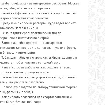
zeabanquet.ru: самые интересные рестораны Москвы
я свадьбы, юбилея и корпоратива
Семейный фитнес-клуб: как выбрать пространство
ля тренировок без компромиссов
Средиземноморский ресторан: куда ведёт аромат
ливкового масла и лимона
Ремонт триммеров: практический гид по
озвращению инструмента в строй
Единая линейка программно-аппаратных
мплексов: как построить согласованную платформу
ля бизнеса и инженерии
Табак для набивки сигарет: как выбрать, хранить и
ешивать, чтобы получить тот самый вкус
Квизы, которые работают: как создавать тесты,
торые вовлекают, продают и учат
Вебкам-бизнес: как он устроен изнутри, что важно
ать и как работать безопасно
Полное руководство по выбору теннисной формы:
ани, фасоны и бренды
Как выбрать велосипед для спорта: понятный и
стный гид без лишней воды