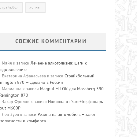
страйкбол
хоп-ап
СВЕЖИЕ КОММЕНТАРИИ
Майя
к записи
Лечение алкоголизма: шаги к
ыздоровлению
Екатерина Афанасьева
к записи
Страйкбольный
mington 870 — сделано в России
Марианна
к записи
Magpul M-LOK для Mossberg 590
 Remington 870
Захар Фролов
к записи
Новинка от SureFire, фонарь
cout M600P
Лев Зуев
к записи
Резина на автомобиль – залог
езопасности и комфорта