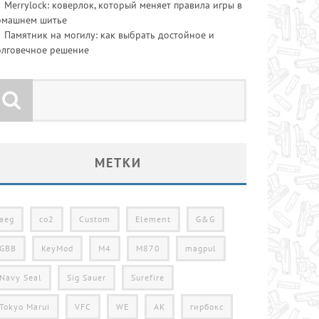
Merrylock: коверлок, который меняет правила игры в
омашнем шитье
Памятник на могилу: как выбрать достойное и
олговечное решение
МЕТКИ
aeg
co2
Custom
Element
G&G
GBB
KeyMod
M4
M870
magpul
Navy Seal
Sig Sauer
Surefire
Tokyo Marui
VFC
WE
АК
гирбокс