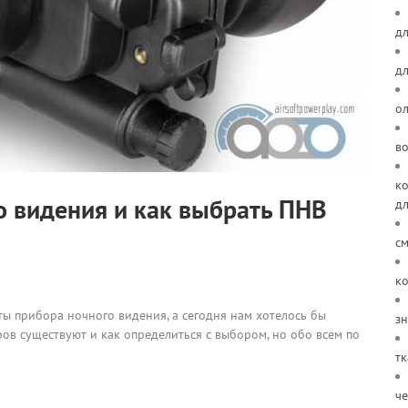
дл
д
о
в
ко
о видения и как выбрать ПНВ
д
см
ко
ы прибора ночного видения, а сегодня нам хотелось бы
зн
ров существуют и как определиться с выбором, но обо всем по
тк
че