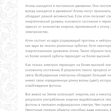
Атомы находятся в постоянном движении. Они постоя
всегда находятся в движении! Атомы могут принимать
обладают разной активностью. Если атом получает сл
энергетический уровень основного состояния и пере
зависит от количества энергии, примененной к атому. 
электричество.
Атом состоит из ядра (содержащий протоны и нейтрон
как ядра во многих различных орбитах. Хотя некотор
энергетическими уровнями атома. Таким образом полу
из более низкой орбиты переходят на более высокий э
Как только электрон переходит на более высокий энер
основному состоянию. В результате такого процесса э
света. Возбужденные электроны обладают большей эн
имеют свою определенную длину волны (цвет), котора
освобождение фотона.
Все живое на Земле использует энергию, как и некото
результате употребления энергии вырабатывается тепло
фотоны в тепловом инфракрасном спектре. Чем горяче
Некоторые горячие объекты способны даже излучать ф