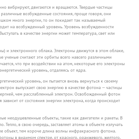
нно вибрируют, двигаются и вращаются. Твердые частицы
 различные возбужденные состояния, проще говоря, они
ишком много энергии, то он покидает так называемый
ходит на возбужденный уровень. Уровень возбужденности
Выступать в качестве энергии может температура, свет или
ы) и электронного облака. Электроны движутся в этом облаке,
ые ученые считают эти орбиты всего навсего различными
чается, что при воздействии на атом, некоторые его электроны
нергетический уровень, отдаляясь от ядра.
гетический уровень, он пытается вновь вернуться к своему
лектрон выпускает свою энергию в качестве фотона — частицы
ергией, чем расслабленный электрон. Освобожденный фотон
я зависит от состояния энергии электрона, когда происходит
рые неодушевленные объекты, такие как двигатели и ракеты. В
. Тепло, в свою очередь, заставляет атомы в объекте излучать
е объект, тем короче длина волны инфракрасного фотона.
отоны в видимом спектре, от красного, оранжевого, желтого,