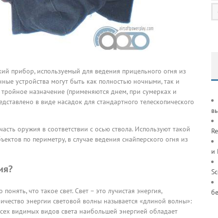
кий прибор, используемый для ведения прицельного огня из
нные устройства могут быть как полностью ночными, так и
е тройное назначение (применяются днем, при сумерках и
дставлено в виде насадок для стандартного телескопического
в
асть оружия в соответствии с осью ствола. Используют такой
Re
ектов по периметру, в случае ведения снайперского огня из
и
ия?
S
онять, что такое свет. Свет – это лучистая энергия,
б
личество энергии световой волны называется «длиной волны»:
 всех видимых видов света наибольшей энергией обладает