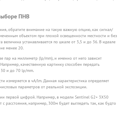
 выборе ПНВ
ия, обратите внимание на такую важную опцию, как сигнал/
амеченным объектом при плохой освещенности местности и без
 величина устанавливается по шкале от 3,5 и до 36. В идеале
 не менее 20.
тве пар на миллиметр (lp/mm), и именно от него зависит
 Например, качественную картинку способен передать
30 и до 70 lp/mm.
сти измеряется в чА/lm. Данная характеристика определяет
 числовых параметров от реальной экспозиции.
нии первой цифрой. Например, в модели Sentinel G2+ 3X50
 с расстояния, например, 300м будет выглядеть так, как будто